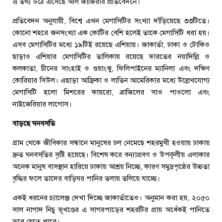
এ তথ্য উঠে এসেছে আল জাজিরার প্রতিবেদনে।
প্রতিবেদন অনুযায়ী, বিশ্বে এখন মেগাসিটির সংখ্যা দাঁড়িয়েছে ৩৩টিতে।
কোনো শহরে জনসংখ্যা এক কোটির বেশি হলেই তাকে মেগাসিটি ধরা হয়।
এসব মেগাসিটির মধ্যে ১৯টিই রয়েছে এশিয়ায়। জাকার্তা, ঢাকা ও টোকিও
ছাড়াও এশিয়ার মেগাসিটির তালিকায় রয়েছে ভারতের নয়াদিল্লি ও
কলকাতা, চীনের সাংহাই ও গুয়াংঝু, ফিলিপাইনের ম্যানিলা এবং দক্ষিণ
কোরিয়ার সিউল। এছাড়া আফ্রিকা ও লাতিন আমেরিকার মধ্যে উল্লেখযোগ্য
মেগাসিটি হলো মিশরের কায়রো, ব্রাজিলের সাও পাওলো এবং
নাইজেরিয়ার লাগোস।
বাড়ছে ঘনবসতি
গ্রাম থেকে জীবিকার সন্ধানে মানুষের ঢল নেমেছে শহরমুখী হওয়ায় ঢাকায়
দ্রুত ঘনবসতির সৃষ্টি হয়েছে। বিশেষ করে বন্যাপ্রবণ ও উপকূলীয় এলাকার
অনেক মানুষ বাসস্থান হারিয়ে ঢাকায় আশ্রয় নিচ্ছে, কারণ সমুদ্রপৃষ্ঠের উচ্চতা
বৃদ্ধির ফলে তাদের বাড়িঘর পানির তলায় তলিয়ে যাচ্ছে।
একই ধরনের চ্যালেঞ্জ দেখা দিচ্ছে জাকার্তাতেও। অনুমান করা হয়, ২০৫০
সাল নাগাদ নিচু ভূখণ্ডের এ সাগরপাড়ের শহরটির প্রায় অর্ধেকই পানিতে
ডুবে যেতে পারে।