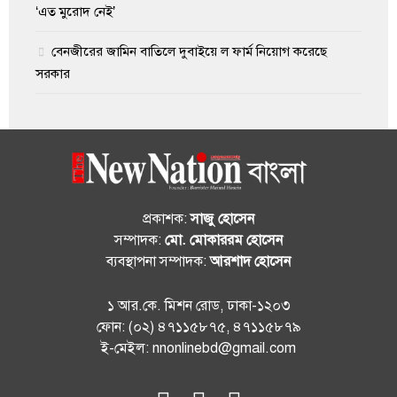
‘এত মুরোদ নেই’
বেনজীরের জামিন বাতিলে দুবাইয়ে ল ফার্ম নিয়োগ করেছে
সরকার
প্রকাশক:
সাজু হোসেন
সম্পাদক:
মো. মোকাররম হোসেন
ব্যবস্থাপনা সম্পাদক:
আরশাদ হোসেন
১ আর.কে. মিশন রোড, ঢাকা-১২০৩
ফোন: (০২) ৪৭১১৫৮৭৫, ৪৭১১৫৮৭৯
ই-মেইল: nnonlinebd@gmail.com
fab
fab
fab