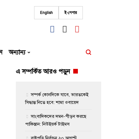
English
ই-পেপার
fab
fab
fab
fa-
fa-
fa-
facebook
instagram
youtube
ন
অন্যান্য
এ সম্পর্কিত আরও পড়ুন
সম্পর্ক কোনদিকে যাবে, ভারতকেই
সিদ্ধান্ত নিতে হবে: শামা ওবায়েদ
সাংবাদিকদের দমন-পীড়ন করছে
পাকিস্তান: নিউইয়র্ক টাইমস
রাষ্ট্রপতি নির্বাচন ২০ আগস্ট