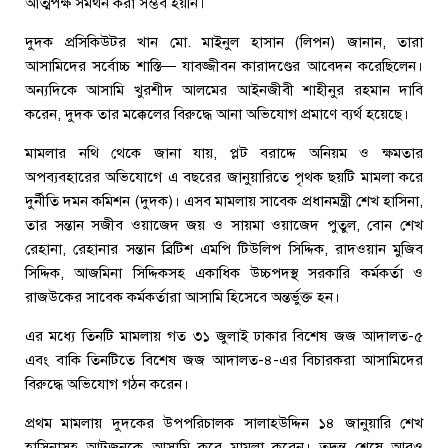
আত্মপক্ষ সমর্থন করা সম্ভব হয়নি।
দুদক প্রসিকিউটর খান মো. মাইনুল হাসান (লিপন) জানান, তারা
আসামিদের সর্বোচ্চ শাস্তি— যাবজ্জীবন কারাদণ্ডের আবেদন করেছিলেন।
অন্যদিকে আসামি খুরশীদ আলমের আইনজীবী শাহীনুর রহমান দাবি
করেন, দুদক তার মক্কেলের বিরুদ্ধে আনা অভিযোগ প্রমাণে ব্যর্থ হয়েছে।
মামলার নথি থেকে জানা যায়, প্লট বরাদ্দে অনিয়ম ও ক্ষমতার
অপব্যবহারের অভিযোগে এ বছরের জানুয়ারিতে পৃথক ছয়টি মামলা করে
দুর্নীতি দমন কমিশন (দুদক)। এসব মামলায় সাবেক প্রধানমন্ত্রী শেখ হাসিনা,
তার সন্তান সজীব ওয়াজেদ জয় ও সায়মা ওয়াজেদ পুতুল, বোন শেখ
রেহানা, রেহানার সন্তান ব্রিটিশ এমপি টিউলিপ সিদ্দিক, রাদওয়ান মুজিব
সিদ্দিক, আজমিনা সিদ্দিকসহ একাধিক উচ্চপদস্থ সরকারি কর্মকর্তা ও
রাজউকের সাবেক কর্মকর্তারা আসামি হিসেবে অন্তর্ভুক্ত হন।
এর মধ্যে তিনটি মামলায় গত ৩১ জুলাই ঢাকার বিশেষ জজ আদালত-৫
এবং বাকি তিনটিতে বিশেষ জজ আদালত-৪-এর বিচারকরা আসামিদের
বিরুদ্ধে অভিযোগ গঠন করেন।
প্রথম মামলায় দুদকের উপপরিচালক সালাহউদ্দিন ১৪ জানুয়ারি শেখ
হাসিনাসহ আটজনকে আসামি করে মামলা করেন। তদন্ত শেষে আরও