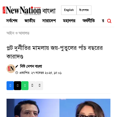
Skip
to
English
ই-পেপার
content
সর্বশেষ
জাতীয়
সারাদেশ
মহানগর
অর্থনীতি
রাজনীতি
আইন ও আদালত
প্লট দুর্নীতির মামলায় জয়-পুতুলের পাঁচ বছরের
কারাদণ্ড
নিউ নেশন বাংলা
প্রকাশিত: ২৭ নভেম্বর ২০২৫, ১৫:০১