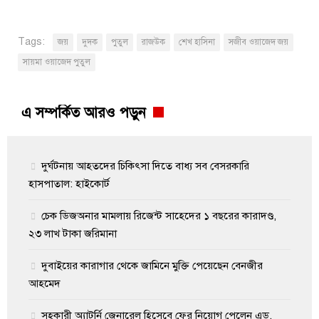
Tags:
জয়
দুদক
পুতুল
রাজউক
শেখ হাসিনা
সজীব ওয়াজেদ জয়
সায়মা ওয়াজেদ পুতুল
এ সম্পর্কিত আরও পড়ুন
দুর্ঘটনায় আহতদের চিকিৎসা দিতে বাধ্য সব বেসরকারি
হাসপাতাল: হাইকোর্ট
চেক ডিজঅনার মামলায় রিজেন্ট সাহেদের ১ বছরের কারাদণ্ড,
২৩ লাখ টাকা জরিমানা
দুবাইয়ের কারাগার থেকে জামিনে মুক্তি পেয়েছেন বেনজীর
আহমেদ
সহকারী অ্যাটর্নি জেনারেল হিসেবে ফের নিয়োগ পেলেন এড.