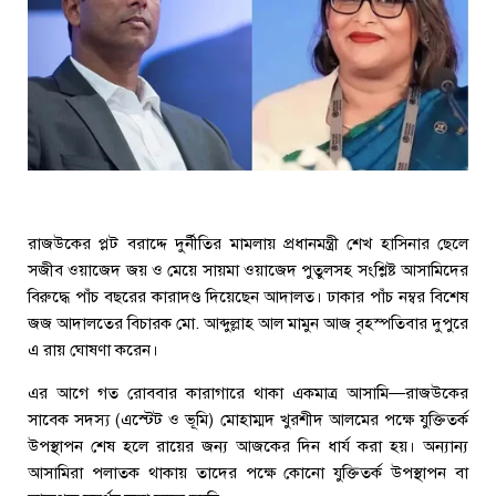
রাজউকের প্লট বরাদ্দে দুর্নীতির মামলায় প্রধানমন্ত্রী শেখ হাসিনার ছেলে
সজীব ওয়াজেদ জয় ও মেয়ে সায়মা ওয়াজেদ পুতুলসহ সংশ্লিষ্ট আসামিদের
বিরুদ্ধে পাঁচ বছরের কারাদণ্ড দিয়েছেন আদালত। ঢাকার পাঁচ নম্বর বিশেষ
জজ আদালতের বিচারক মো. আব্দুল্লাহ আল মামুন আজ বৃহস্পতিবার দুপুরে
এ রায় ঘোষণা করেন।
এর আগে গত রোববার কারাগারে থাকা একমাত্র আসামি—রাজউকের
সাবেক সদস্য (এস্টেট ও ভূমি) মোহাম্মদ খুরশীদ আলমের পক্ষে যুক্তিতর্ক
উপস্থাপন শেষ হলে রায়ের জন্য আজকের দিন ধার্য করা হয়। অন্যান্য
আসামিরা পলাতক থাকায় তাদের পক্ষে কোনো যুক্তিতর্ক উপস্থাপন বা