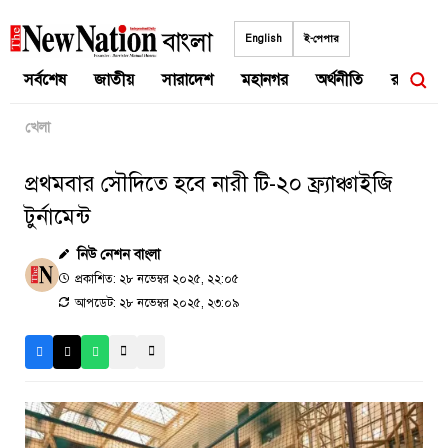
Skip
to
English
ই-পেপার
content
সর্বশেষ
জাতীয়
সারাদেশ
মহানগর
অর্থনীতি
রাজনীতি
খেলা
প্রথমবার সৌদিতে হবে নারী টি-২০ ফ্র্যাঞ্চাইজি
টুর্নামেন্ট
নিউ নেশন বাংলা
প্রকাশিত: ২৮ নভেম্বর ২০২৫, ২২:০৫
আপডেট: ২৮ নভেম্বর ২০২৫, ২৩:০৯