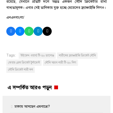
রয়েছে, যেখানে প্রতিটি দলে অন্তত একজন সৌদি ক্রিকেটার রাখা
বাধ্যতামূলক। এবার সেই তালিকায় যুক্ত হচ্ছে মেয়েদের ফ্র্যাঞ্চাইজি লিগও।
এনএনবাংলা/
Tags:
উইমেন্স ওয়ার্ল্ড টি-২০ চ্যালেঞ্জ
নারীদের ফ্র্যাঞ্চাইজি ক্রিকেট সৌদি
ফেয়ার ব্রেক ক্রিকেট টুর্নামেন্ট
সৌদি আরব নারী টি-২০ লিগ
সৌদি ক্রিকেট নারী দল
এ সম্পর্কিত আরও পড়ুন
ঢাকায় আসছেন এমবাপ্পে?