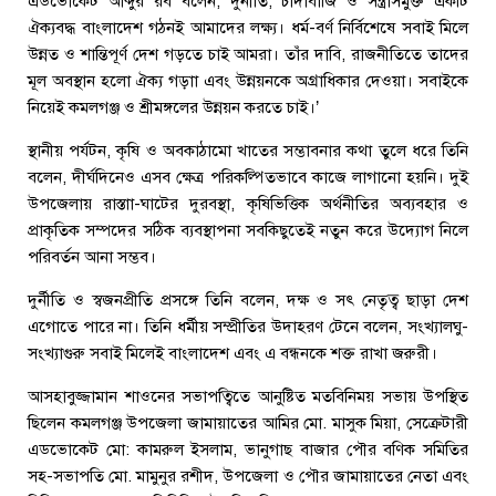
এডভোকেট আব্দুর রব বলেন, দুর্নীতি, চাঁদাবাজি ও সন্ত্রাসমুক্ত একটি
ঐক্যবদ্ধ বাংলাদেশ গঠনই আমাদের লক্ষ্য। ধর্ম-বর্ণ নির্বিশেষে সবাই মিলে
উন্নত ও শান্তিপূর্ণ দেশ গড়তে চাই আমরা। তাঁর দাবি, রাজনীতিতে তাদের
মূল অবস্থান হলো ঐক্য গড়াা এবং উন্নয়নকে অগ্রাধিকার দেওয়া। সবাইকে
নিয়েই কমলগঞ্জ ও শ্রীমঙ্গলের উন্নয়ন করতে চাই।’
স্থানীয় পর্যটন, কৃষি ও অবকাঠামো খাতের সম্ভাবনার কথা তুলে ধরে তিনি
বলেন, দীর্ঘদিনেও এসব ক্ষেত্র পরিকল্পিতভাবে কাজে লাগানো হয়নি। দুই
উপজেলায় রাস্তাা-ঘাটের দুরবস্থা, কৃষিভিত্তিক অর্থনীতির অব্যবহার ও
প্রাকৃতিক সম্পদের সঠিক ব্যবস্থাপনা সবকিছুতেই নতুন করে উদ্যোগ নিলে
পরিবর্তন আনা সম্ভব।
দুর্নীতি ও স্বজনপ্রীতি প্রসঙ্গে তিনি বলেন, দক্ষ ও সৎ নেতৃত্ব ছাড়া দেশ
এগোতে পারে না। তিনি ধর্মীয় সম্প্রীতির উদাহরণ টেনে বলেন, সংখ্যালঘু-
সংখ্যাগুরু সবাই মিলেই বাংলাদেশ এবং এ বন্ধনকে শক্ত রাখা জরুরী।
আসহাবুজ্জামান শাওনের সভাপত্বিতে আনুষ্টিত মতবিনিময় সভায় উপস্থিত
ছিলেন কমলগঞ্জ উপজেলা জামায়াতের আমির মো. মাসুক মিয়া, সেক্রেটারী
এডভোকেট মো: কামরুল ইসলাম, ভানুগাছ বাজার পৌর বণিক সমিতির
সহ-সভাপতি মো. মামুনুর রশীদ, উপজেলা ও পৌর জামায়াতের নেতা এবং