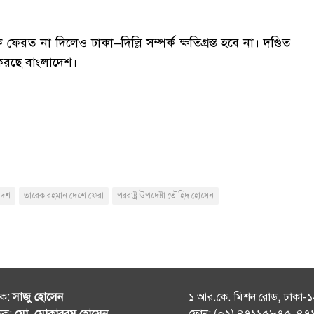
েরত না দিলেও ঢাকা–দিল্লি সম্পর্ক ক্ষতিগ্রস্ত হবে না। দণ্ডিত
 করছে বাংলাদেশ।
দেশ
তারেক রহমান দেশে ফেরা
পররাষ্ট্র উপদেষ্টা তৌহিদ হোসেন
শক:
সাজু হোসেন
১ আর.কে. মিশন রোড, ঢাকা-
দক:
মো. মোকাররম হোসেন
ফোন: (০২) ৪৭১১৫৮৭৫, ৪