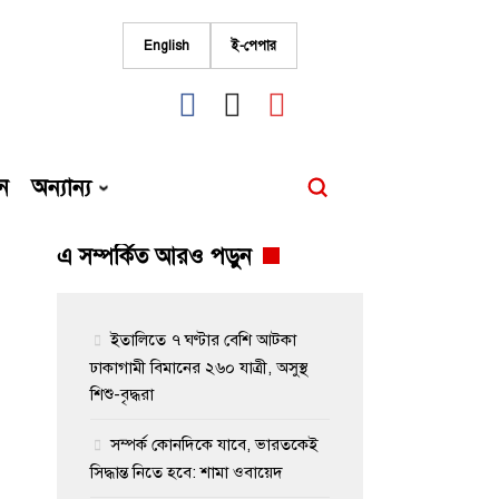
English
ই-পেপার
fab
fab
fab
fa-
fa-
fa-
facebook
instagram
youtube
ন
অন্যান্য
এ সম্পর্কিত আরও পড়ুন
ইতালিতে ৭ ঘণ্টার বেশি আটকা
ঢাকাগামী বিমানের ২৬০ যাত্রী, অসুস্থ
শিশু-বৃদ্ধরা
সম্পর্ক কোনদিকে যাবে, ভারতকেই
সিদ্ধান্ত নিতে হবে: শামা ওবায়েদ