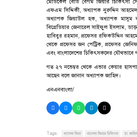
মেডিকেল বোর্ড বেগম জিয়ার চিকিৎসা স
এফএম সিদ্দিকী, অধ্যাপক নুরুদ্দিন আহ
অধ্যাপক জিয়াউল হক, অধ্যাপক মাসুম ক
বিগ্রেডিয়ার জেনারেল সাইফুল ইসলাম, ডাক্তা
হাবিবুর রহমান, প্রফেসর রফিকউদ্দিন আহমেদ,
থেকে প্রফেসর জন পেট্রিক, প্রফেসর জেনিফার 
এবং বাংলাদেশের চিকিৎসকদের যৌথভাবে 
গত ২৭ নভেম্বর থেকে এভার কেয়ার হাসপা
আছেন বলে জানান অধ্যাপক জাহিদ।
এনএনবাংলা/
Tags:
খালেদা জিয়া
খালেদা জিয়ার চিকিৎসা
ডা. জাহি