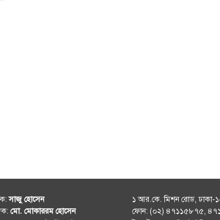
শক:
সাজু হোসেন
১ আর.কে. মিশন রোড, ঢাকা-
দক:
মো. মোকাররম হোসেন
ফোন: (০২) ৪৭১১৫৮৭৫, ৪