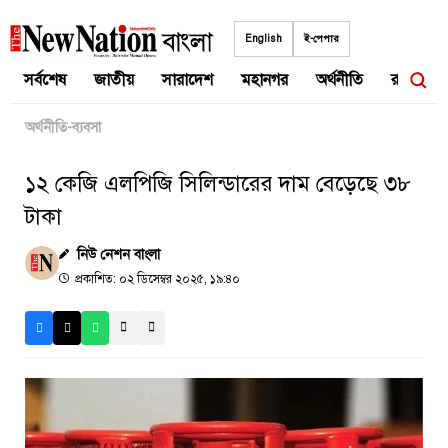
Skip
to
English
ই-পেপার
content
সর্বশেষ
জাতীয়
সারাদেশ
মহানগর
অর্থনীতি
রাজনীতি
অর্থনীতি-ব্যবসা
১২ কেজি এলপিজি সিলিন্ডারের দাম বেড়েছে ৩৮
টাকা
নিউ নেশন বাংলা
প্রকাশিত: ০২ ডিসেম্বর ২০২৫, ১৯:৪০