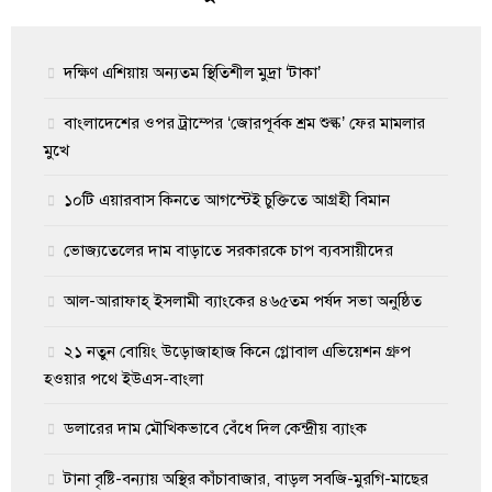
দক্ষিণ এশিয়ায় অন্যতম স্থিতিশীল মুদ্রা ‘টাকা’
বাংলাদেশের ওপর ট্রাম্পের ‘জোরপূর্বক শ্রম শুল্ক’ ফের মামলার
মুখে
১০টি এয়ারবাস কিনতে আগস্টেই চুক্তিতে আগ্রহী বিমান
ভোজ্যতেলের দাম বাড়াতে সরকারকে চাপ ব্যবসায়ীদের
আল-আরাফাহ্ ইসলামী ব্যাংকের ৪৬৫তম পর্ষদ সভা অনুষ্ঠিত
২১ নতুন বোয়িং উড়োজাহাজ কিনে গ্লোবাল এভিয়েশন গ্রুপ
হওয়ার পথে ইউএস-বাংলা
ডলারের দাম মৌখিকভাবে বেঁধে দিল কেন্দ্রীয় ব্যাংক
টানা বৃষ্টি-বন্যায় অস্থির কাঁচাবাজার, বাড়ল সবজি-মুরগি-মাছের