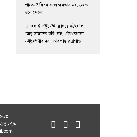
পারেন? ফিরে এলে ক্ষমতায় নয়, যেতে
হবে জেলে
জুলাই ডকুমেন্টারি ঘিরে হট্টগোল,
‘আবু সাঈদের ছবি নেই, এটা কোনো
ডকুমেন্টারি নয়’: ভারপ্রাপ্ত রাষ্ট্রপতি
১২০৩
fab
fab
fab
৭১১৫৮৭৯
fa-
fa-
fa-
il.com
facebook
instagram
youtube