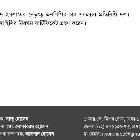
 ইসলামের নেতৃত্বে এনসিপির চার সদস্যের প্রতিনিধি দল।
 ইসির নিবন্ধন সার্টিফিকেট গ্রহণ করেন।
শক:
সাজু হোসেন
১ আর.কে. মিশন রোড, ঢাকা-
দক:
মো. মোকাররম হোসেন
ফোন: (০২) ৪৭১১৫৮৭৫, ৪
থাপনা সম্পাদক:
আরশাদ হোসেন
ই-মেইল: nnonlinebd@gma