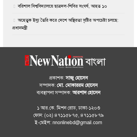
বরিশাল বিশ্ববিদ্যালয়ে ছাত্রদল-শিবির সংঘর্ষ, আহত ১০
অহেতুক ইস্যু তৈরি করে দেশে অস্থিরতা সৃষ্টির অপচেষ্টা চলছে:
প্রধানমন্ত্রী
প্রকাশক:
সাজু হোসেন
সম্পাদক:
মো. মোকাররম হোসেন
ব্যবস্থাপনা সম্পাদক:
আরশাদ হোসেন
১ আর.কে. মিশন রোড, ঢাকা-১২০৩
ফোন: (০২) ৪৭১১৫৮৭৫, ৪৭১১৫৮৭৯
ই-মেইল: nnonlinebd@gmail.com