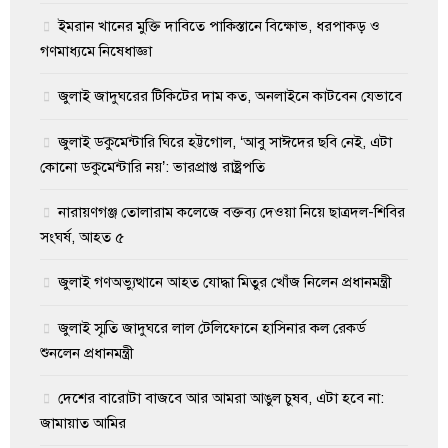
ইমরান খানের মুক্তি দাবিতে পাকিস্তানে বিক্ষোভ, ধরপাকড় ও
গণমাধ্যমে নিষেধাজ্ঞা
জুলাই জাদুঘরের টিকিটের দাম কত, অনলাইনে কাটবেন যেভাবে
জুলাই ডকুমেন্টারি ঘিরে হট্টগোল, ‘আবু সাঈদের ছবি নেই, এটা
কোনো ডকুমেন্টারি নয়’: ভারপ্রাপ্ত রাষ্ট্রপতি
নারায়ণগঞ্জ তোলারাম কলেজে বক্তব্য দেওয়া নিয়ে ছাত্রদল-শিবির
সংঘর্ষ, আহত ৫
জুলাই গণঅভ্যুত্থানে আহত যোদ্ধা মিতুর খোঁজ নিলেন প্রধানমন্ত্রী
জুলাই স্মৃতি জাদুঘরে লাল টেলিফোনে হাসিনার কল রেকর্ড
শুনলেন প্রধানমন্ত্রী
দেশের বারোটা বাজবে আর আমরা আঙুল চুষব, এটা হবে না:
জামায়াত আমির