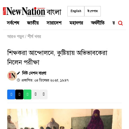
Skip
to
English
ই-পেপার
content
সর্বশেষ
জাতীয়
সারাদেশ
মহানগর
অর্থনীতি
রাজনীতি
আরও পড়ুন
/
শীর্ষ খবর
শিক্ষকরা আন্দোলনে, কুষ্টিয়ায় অভিভাবকেরা
নিলেন পরীক্ষা
নিউ নেশন বাংলা
প্রকাশিত: ০৪ ডিসেম্বর ২০২৫, ১৯:৪৭