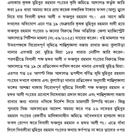
এলাকায় কৃষক মুহিবুর রহমান গংয়ের কৃষি জমিতে আদালত কর্তৃক জারি
করা ১৪৪ ধারা অমান্য করে প্রায় কয়েক লক্ষাধিক টাকার ফসল (আলু) তুলে
নিয়ে যায় বিবাদী ছব্দর আলী ও ফজলুর রহমান গং। এর আগে জমি
দখলের অভিযোগ এনে গত ১৯ ফেব্রুয়ারি কৃষক মুহিবুর রহমান বাদী হয়ে
ফজলুর রহমান গংয়ের ৬ জনের বিরুদ্ধে বিজ্ঞ অতিরিক্ত জেলা ম্যাজিস্ট্রেট
আদালতে পিটিশন মামলা (নং-৪৯/২০২৫) দায়ের করেন। ওই মামলার পর
উভয়পক্ষকে বিরোধপূর্ণ ভূমিতে শান্তিশৃঙ্খলা বজায় রাখার জন্য কুলাউড়া
থানার এসআই মো. মুহিত মিয়া ১৪৪ ধারার নোটিশ জারি করেন।
পরবর্তীতে বিবাদী পক্ষ ছব্দর আলী ও ফজলুর রহমান গংয়ের বিরুদ্ধে বিজ্ঞ
আদালতে গত ১৯ মে প্রতিবেদন দাখিল করেন থানার এসআই মুহিত মিয়া।
এরপর গত ২৪ আগস্ট বিজ্ঞ আদালত তপশীল বর্ণিত ভূমি মুহিবুর রহমান
গংয়ের দখলে থাকায় এবং কুলাউড়া থানার প্রতিবেদন অনুযায়ী শান্তিশৃঙ্খলা
ভঙ্গের আশঙ্কা থাকায় বিরোধপূর্ণ ভূমিতে বিবাদী পক্ষ ফজলুর রহমান ও
ছব্দর আলী গংয়ের প্রবেশে নিষেধাজ্ঞা প্রদান করেন এবং শান্তিশৃঙ্খলা বজায়
রাখার জন্য থানার ওসিকে নির্দেশ দিয়ে মামলাটি নিষ্পত্তি করেন। কিন্তু
পুনরায় বিজ্ঞ আদালতের আদেশ অমান্য করে গত ২৬ নভেম্বর মুহিবুর
রহমান গংয়ের রেকর্ডীয় মালিকানাধীন জমিতে অবৈধভাবে হালচাষ করে
ফসল রোপণ করে বিবাদী ফজলুর রহমান ও ছব্দর আলী গং। এতে বাঁধা
দিলে বিবাদীরা মুহিবুর রহমান গংদের কথায় কর্ণপাত না করে তাদের ওপর