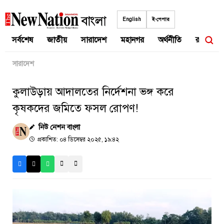
Skip
to
English
ই-পেপার
content
সর্বশেষ
জাতীয়
সারাদেশ
মহানগর
অর্থনীতি
রাজনীতি
সারাদেশ
কুলাউড়ায় আদালতের নির্দেশনা ভঙ্গ করে
কৃষকদের জমিতে ফসল রোপণ!
নিউ নেশন বাংলা
প্রকাশিত: ০৪ ডিসেম্বর ২০২৫, ১৯:৪২