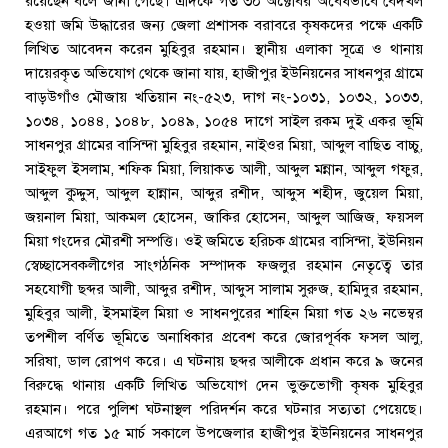
রয়েছেন বলে জানা গেছে। এদিকে গত ৩০ অক্টোবর অবৈধভাবে বেদখল
হওয়া জমি উদ্ধারের জন্য জেলা প্রশাসক বরাবরে কৃষকদের পক্ষে একটি
লিখিত আবেদন করেন মুহিবুর রহমান। স্থানীয় এলাকা সূত্রে ও থানায়
দায়েরকৃত অভিযোগ থেকে জানা যায়, হাজীপুর ইউনিয়নের সাধনপুর গ্রামে
বাড়উগাঁও মৌজায় খতিয়ান নং-৫২৩, দাগ নং-১০৩১, ১০৩২, ১০৩৩,
১০৩৪, ১০৪৪, ১০৪৮, ১০৪৯, ১০৫৪ দাগে সাইল রকম দুই একর ভূমি
সাধনপুর গ্রামের বাসিন্দা মুহিবুর রহমান, নাইওর মিয়া, আব্দুল বাছিত বাচ্চু,
সাইফুল ইসলাম, শফিক মিয়া, লিয়াকত আলী, আব্দুল মন্নান, আব্দুল গফুর,
আব্দুল কুদ্দুস, আব্দুল হান্নান, আব্দুর রশীদ, আব্দুস শহীদ, জুয়েল মিয়া,
জয়নাল মিয়া, আকমল হোসেন, জাকির হোসেন, আব্দুল আজিজ, ফয়সল
মিয়া গংদের মৌরশী সম্পত্তি। ওই জমিতে হরিচক গ্রামের বাসিন্দা, ইউনিয়ন
স্বেচ্ছাসেবকলীগের সাংগঠনিক সম্পাদক ফজলুর রহমান নেতৃত্বে তার
সহযোগী ছব্দর আলী, আব্দুর রশীদ, আব্দুস সালাম সুরুজ, হামিদুর রহমান,
মুহিবুর আলী, ইসমাইল মিয়া ও সাধনপুরের শাহিন মিয়া গত ২৬ নভেম্বর
তপশীল বর্ণিত ভূমিতে অনাধিকার প্রবেশ করে জোরপূর্বক ফসল আলু,
সরিষা, ডাল রোপণ করে। এ ঘটনায় ছব্দর আলীকে প্রধান করে ৯ জনের
বিরুদ্ধে থানায় একটি লিখিত অভিযোগ দেন ভুক্তভোগী কৃষক মুহিবুর
রহমান। পরে পুলিশ ঘটনাস্থল পরিদর্শন করে ঘটনার সত্যতা পেয়েছে।
এরআগে গত ১৫ মার্চ সকালে উপজেলার হাজীপুর ইউনিয়নের সাধনপুর