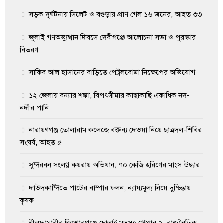
সড়ক দুর্ঘটনায় সিলেট ও বগুড়ায় প্রাণ গেল ১৬ জনের, আহত ৩৩
জুলাই গণঅভ্যুত্থান দিবসে দেবীগঞ্জে আলোচনা সভা ও পুরস্কার
বিতরণ
সাকিব আল হাসানের বাড়িতে পেট্রলবোমা নিক্ষেপের অভিযোগ
১২ জেলায় বন্যার শঙ্কা, বিপৎসীমার কাছাকাছি একাধিক নদ-
নদীর পানি
নারায়ণগঞ্জ তোলারাম কলেজে বক্তব্য দেওয়া নিয়ে ছাত্রদল-শিবির
সংঘর্ষ, আহত ৫
সুন্দরবন সংলগ্ন কয়রায় অভিযান, ৭০ কেজি হরিণের মাংস উদ্ধার
দাউদকান্দিতে পাটের বাম্পার ফলন, ন্যায্যমূল্য নিয়ে দুশ্চিন্তায়
কৃষক
নীলফামারীর কিশোরগঞ্জে চোলাই মদসহ গ্রেপ্তার ২, রাজনৈতিক