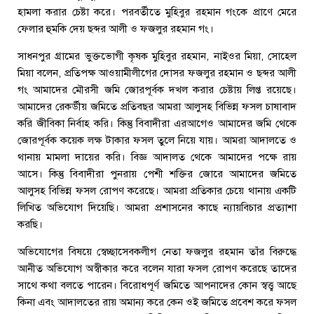
হামলা করার চেষ্টা করে। পরবর্তীতে মুহিবুর রহমান গংকে প্রাণে মেরে
ফেলার হুমকি দেয় ছব্দর আলী ও ফজলুর রহমান গং।
সাধনপুর গ্রামের ভুক্তভোগী কৃষক মুহিবুর রহমান, নাইওর মিয়া, সোহেল
মিয়া বলেন, প্রতিপক্ষ আওয়ামীলীগের দোসর ফজলুর রহমান ও ছব্দর আলী
গং আমাদের মৌরসী জমি জোরপূর্বক দখল করার চেষ্টায় লিপ্ত রয়েছে।
আমাদের রেকর্ডীয় জমিতে প্রতিবছর আমরা আলুসহ বিভিন্ন ফসল চাষাবাদ
করি জীবিকা নির্বাহ করি। কিন্তু বিবাদীরা এরআগেও আমাদের জমি থেকে
জোরপূর্বক কয়েক লক্ষ টাকার ফসল তুলে নিয়ে যায়। আমরা আদালতে ও
থানায় মামলা দায়ের করি। বিজ্ঞ আদালত থেকে আমাদের পক্ষে রায়
আসে। কিন্তু বিবাদীরা পুনরায় পেশী শক্তির জোরে আমাদের জমিতে
আলুসহ বিভিন্ন ফসল রোপণ করেছে। আমরা প্রতিকার চেয়ে থানায় একটি
লিখিত অভিযোগ দিয়েছি। আমরা প্রশাসনের কাছে ন্যায়বিচার প্রত্যাশা
করছি।
অভিযোগের বিষয়ে স্বেচ্ছাসেবকলীগ নেতা ফজলুর রহমান তাঁর বিরুদ্ধে
আনীত অভিযোগ অস্বীকার করে বলেন যারা ফসল রোপণ করেছে তাদের
সাথে কথা বলতে পারেন। বিরোধপূর্ণ জমিতে আপনাদের কোন স্বত্ত্ব আছে
কিনা এবং আদালতের রায় অমান্য করে কেন ওই জমিতে প্রবেশ করে ফসল