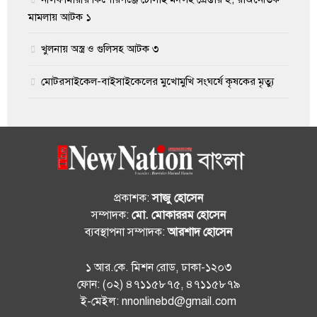
মামলায় আটক ১
খুলনায় অস্ত্র ও গুলিসহ আটক ৩
মোটরসাইকেল-বাইসাইকেলের মুখোমুখি সংঘর্ষে কৃষকের মৃত্যু
প্রকাশক:
সাজু হোসেন
সম্পাদক:
মো. মোকাররম হোসেন
ব্যবস্থাপনা সম্পাদক:
আরশাদ হোসেন
১ আর.কে. মিশন রোড, ঢাকা-১২০৩
ফোন: (০২) ৪৭১১৫৮৭৫, ৪৭১১৫৮৭৯
ই-মেইল: nnonlinebd@gmail.com