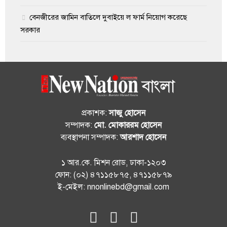
বেনজীরের জামিন বাতিলে দুবাইয়ে ল ফার্ম নিয়োগ করেছে
সরকার
প্রকাশক:
সাজু হোসেন
সম্পাদক:
মো. মোকাররম হোসেন
ব্যবস্থাপনা সম্পাদক:
আরশাদ হোসেন
১ আর.কে. মিশন রোড, ঢাকা-১২০৩
ফোন: (০২) ৪৭১১৫৮৭৫, ৪৭১১৫৮৭৯
ই-মেইল: nnonlinebd@gmail.com
fab
fab
fab
fa-
fa-
fa-