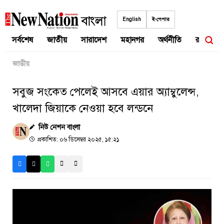
Skip
to
English
ই-পেপার
content
সর্বশেষ
জাতীয়
সারাদেশ
মহানগর
অর্থনীতি
রাজনীতি
জাতীয়
সবুজ সংকেত পেলেই আসবে এয়ার অ্যাম্বুলেন্স,
খালেদা জিয়াকে নেওয়া হবে লন্ডনে
নিউ নেশন বাংলা
প্রকাশিত: ০৬ ডিসেম্বর ২০২৫, ১৫:২১