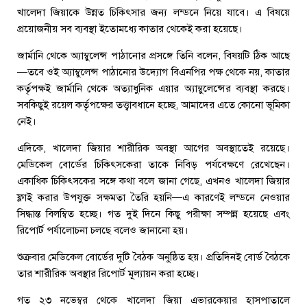
খালেদা জিয়াকে উন্নত চিকিৎসার জন্য লন্ডনে নিয়ে যাবে। এ বিষয়ে
প্রয়োজনীয় সব ব্যবস্থা ইতোমধ্যে কাতার থেকেই করা হয়েছে।
জার্মানি থেকে অ্যাম্বুলেন্স পাঠানোর প্রসঙ্গে তিনি বলেন, বিষয়টি ঠিক আছে
—তবে ওই অ্যাম্বুলেন্স পাঠানোর উদ্যোগ বিএনপির পক্ষ থেকে নয়, কাতার
কর্তৃপক্ষই জার্মানি থেকে অত্যাধুনিক এয়ার অ্যাম্বুলেন্সের ব্যবস্থা করছে।
সবকিছুই রয়েল কর্তৃপক্ষের তত্ত্বাবধানে হচ্ছে, আমাদের এতে কোনো ভূমিকা
নেই।
এদিকে, খালেদা জিয়ার শারীরিক অবস্থা আগের অবস্থাতেই রয়েছে।
মেডিকেল বোর্ডের চিকিৎসকেরা তাকে নিবিড় পর্যবেক্ষণে রেখেছেন।
একাধিক চিকিৎসকের সঙ্গে কথা বলে জানা গেছে, এখনও খালেদা জিয়ার
ফ্লাই করার উপযুক্ত সক্ষমতা তৈরি হয়নি—এ কারণেই লন্ডনে নেওয়ার
সিদ্ধান্ত বিলম্বিত হচ্ছে। গত দুই দিনে কিছু পরীক্ষা সম্পন্ন হয়েছে এবং
রিপোর্ট পর্যালোচনা চলছে বলেও জানানো হয়।
শুক্রবার মেডিকেল বোর্ডের দুটি বৈঠক অনুষ্ঠিত হয়। প্রতিদিনই বোর্ড বৈঠকে
তার শারীরিক অবস্থার রিপোর্ট মূল্যায়ন করা হচ্ছে।
গত ২৩ নভেম্বর থেকে খালেদা জিয়া এভারকেয়ার হাসপাতালে