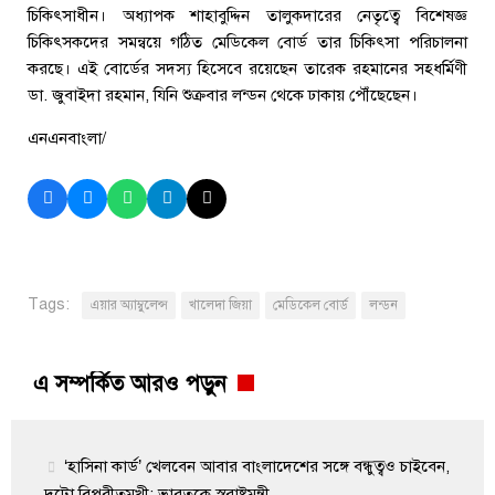
চিকিৎসাধীন। অধ্যাপক শাহাবুদ্দিন তালুকদারের নেতৃত্বে বিশেষজ্ঞ
চিকিৎসকদের সমন্বয়ে গঠিত মেডিকেল বোর্ড তার চিকিৎসা পরিচালনা
করছে। এই বোর্ডের সদস্য হিসেবে রয়েছেন তারেক রহমানের সহধর্মিণী
ডা. জুবাইদা রহমান, যিনি শুক্রবার লন্ডন থেকে ঢাকায় পৌঁছেছেন।
এনএনবাংলা/
Tags:
এয়ার অ্যাম্বুলেন্স
খালেদা জিয়া
মেডিকেল বোর্ড
লন্ডন
এ সম্পর্কিত আরও পড়ুন
‘হাসিনা কার্ড’ খেলবেন আবার বাংলাদেশের সঙ্গে বন্ধুত্বও চাইবেন,
দুটো বিপরীতমুখী: ভারতকে স্বরাষ্ট্রমন্ত্রী