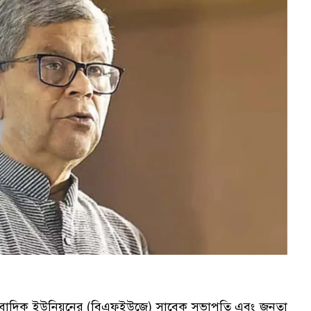
 সাংবাদিক ইউনিয়নের (বিএফইউজে) সাবেক সভাপতি এবং জনতা