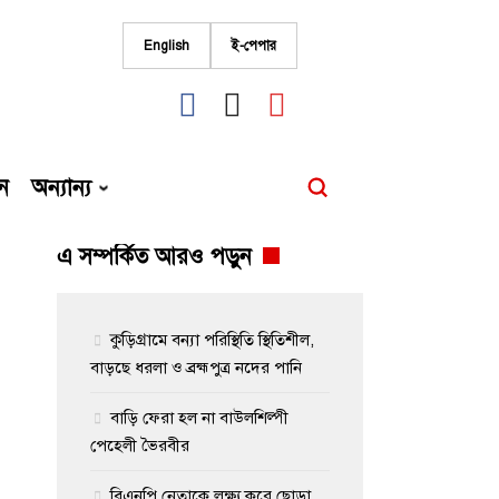
English
ই-পেপার
fab
fab
fab
fa-
fa-
fa-
facebook
instagram
youtube
ন
অন্যান্য
এ সম্পর্কিত আরও পড়ুন
কুড়িগ্রামে বন্যা পরিস্থিতি স্থিতিশীল,
বাড়ছে ধরলা ও ব্রহ্মপুত্র নদের পানি
বাড়ি ফেরা হল না বাউলশিল্পী
পেহেলী ভৈরবীর
বিএনপি নেতাকে লক্ষ্য করে ছোড়া