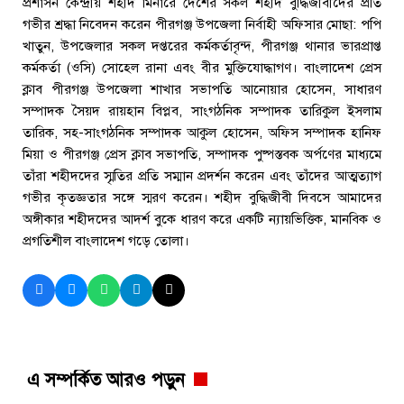
প্রশাসন কেন্দ্রীয় শহীদ মিনারে দেশের সকল শহীদ বুদ্ধিজীবীদের প্রতি
গভীর শ্রদ্ধা নিবেদন করেন পীরগঞ্জ উপজেলা নির্বাহী অফিসার মোছা: পপি
খাতুন, উপজেলার সকল দপ্তরের কর্মকর্তাবৃন্দ, পীরগঞ্জ থানার ভারপ্রাপ্ত
কর্মকর্তা (ওসি) সোহেল রানা এবং বীর মুক্তিযোদ্ধাগণ। বাংলাদেশ প্রেস
ক্লাব পীরগঞ্জ উপজেলা শাখার সভাপতি আনোয়ার হোসেন, সাধারণ
সম্পাদক সৈয়দ রায়হান বিপ্লব, সাংগঠনিক সম্পাদক তারিকুল ইসলাম
তারিক, সহ-সাংগঠনিক সম্পাদক আকুল হোসেন, অফিস সম্পাদক হানিফ
মিয়া ও পীরগঞ্জ প্রেস ক্লাব সভাপতি, সম্পাদক পুষ্পস্তবক অর্পণের মাধ্যমে
তাঁরা শহীদদের স্মৃতির প্রতি সম্মান প্রদর্শন করেন এবং তাঁদের আত্মত্যাগ
গভীর কৃতজ্ঞতার সঙ্গে স্মরণ করেন। শহীদ বুদ্ধিজীবী দিবসে আমাদের
অঙ্গীকার শহীদদের আদর্শ বুকে ধারণ করে একটি ন্যায়ভিত্তিক, মানবিক ও
প্রগতিশীল বাংলাদেশ গড়ে তোলা।
এ সম্পর্কিত আরও পড়ুন