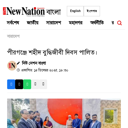
Skip
to
English
ই-পেপার
content
সর্বশেষ
জাতীয়
সারাদেশ
মহানগর
অর্থনীতি
রাজনীতি
সারাদেশ
পীরগঞ্জে শহীদ বুদ্ধিজীবী দিবস পালিত।
নিউ নেশন বাংলা
প্রকাশিত: ১৪ ডিসেম্বর ২০২৫, ১৮:৩০