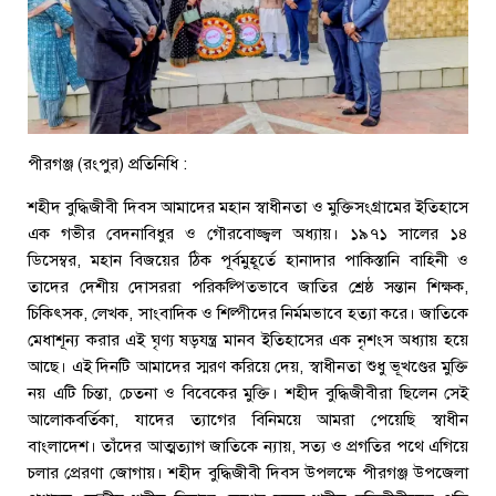
পীরগঞ্জ (রংপুর) প্রতিনিধি :
শহীদ বুদ্ধিজীবী দিবস আমাদের মহান স্বাধীনতা ও মুক্তিসংগ্রামের ইতিহাসে
এক গভীর বেদনাবিধুর ও গৌরবোজ্জ্বল অধ্যায়। ১৯৭১ সালের ১৪
ডিসেম্বর, মহান বিজয়ের ঠিক পূর্বমুহূর্তে হানাদার পাকিস্তানি বাহিনী ও
তাদের দেশীয় দোসররা পরিকল্পিতভাবে জাতির শ্রেষ্ঠ সন্তান শিক্ষক,
চিকিৎসক, লেখক, সাংবাদিক ও শিল্পীদের নির্মমভাবে হত্যা করে। জাতিকে
মেধাশূন্য করার এই ঘৃণ্য ষড়যন্ত্র মানব ইতিহাসের এক নৃশংস অধ্যায় হয়ে
আছে। এই দিনটি আমাদের স্মরণ করিয়ে দেয়, স্বাধীনতা শুধু ভূখণ্ডের মুক্তি
নয় এটি চিন্তা, চেতনা ও বিবেকের মুক্তি। শহীদ বুদ্ধিজীবীরা ছিলেন সেই
আলোকবর্তিকা, যাদের ত্যাগের বিনিময়ে আমরা পেয়েছি স্বাধীন
বাংলাদেশ। তাঁদের আত্মত্যাগ জাতিকে ন্যায়, সত্য ও প্রগতির পথে এগিয়ে
চলার প্রেরণা জোগায়। শহীদ বুদ্ধিজীবী দিবস উপলক্ষে পীরগঞ্জ উপজেলা