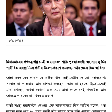
ছবি: বিবিসি
মিয়ানমারের গণতন্ত্রপন্থি নেত্রী ও নোবেল শান্তি পুরস্কারজয়ী অং সান সু চির
শারীরিক অবস্থা নিয়ে গভীর উদ্বেগ প্রকাশ করেছেন তাঁর ছেলে কিম আরিস।
জান্তা সরকারের কারাগারে আটক থাকা এই নেত্রীর কোনো নির্ভরযোগ্য
সংবাদ না পাওয়ায় তিনি আশঙ্কা করছেন—তাঁর মা হয়তো ইতোমধ্যেই
মারা গেছেন, অথবা কোনো এক সময় মারা গেলে সেই খবরটিও তিনি
জানতে পারবেন না। খবর এএফপি।
বার্তা সংস্থা রয়টার্সকে দেওয়া এক সাক্ষাৎকারে কিম আরিস বলেন, গত
কয়েক বছর ধরে ৮০ বছর বয়সী তাঁর মায়ের সঙ্গে তাঁর কোনো যোগাযোগ