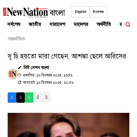
Skip
to
English
ই-পেপার
content
সর্বশেষ
জাতীয়
সারাদেশ
মহানগর
অর্থনীতি
রাজনীতি
আন্তর্জাতিক
সু চি হয়তো মারা গেছেন, আশঙ্কা ছেলে আরিসের
নিউ নেশন বাংলা
প্রকাশিত: ১৬ ডিসেম্বর ২০২৫, ১৩:৪৯
আপডেট: ১৬ ডিসেম্বর ২০২৫, ২০:৫৯