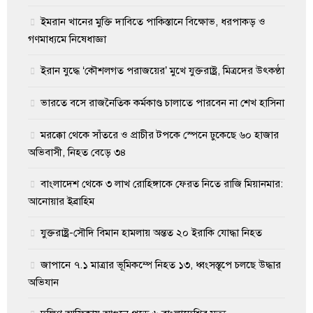
ইমরান খানের মুক্তি দাবিতে পাকিস্তানে বিক্ষোভ, ধরপাকড় ও
গণমাধ্যমে নিষেধাজ্ঞা
ইরান যুদ্ধে ‘কৌশলগত পরাজয়ের’ মুখে যুক্তরাষ্ট্র, মিত্রদের উৎকণ্ঠা
ভারতে বসে রাজনৈতিক কর্মকাণ্ড চালাতে পারবেন না শেখ হাসিনা
মরক্কো থেকে সাঁতরে ও প্রাচীর টপকে স্পেনে ঢুকেছে ৬০ হাজার
অভিবাসী, নিহত বেড়ে ৩৪
বাংলাদেশ থেকে ৩ লাখ রোহিঙ্গাকে ফেরত নিতে রাজি মিয়ানমার:
আনোয়ার ইব্রাহিম
যুক্তরাষ্ট্র-সৌদি বিমান হামলায় অন্তত ২০ ইরাকি যোদ্ধা নিহত
জাপানে ৭.১ মাত্রার ভূমিকম্পে নিহত ১৩, ধ্বংসস্তূপে চলছে উদ্ধার
অভিযান