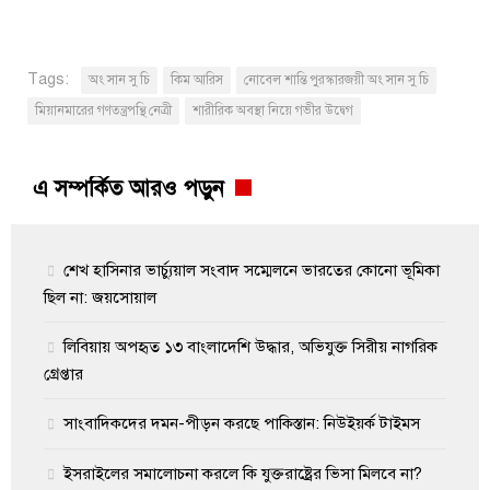
Tags:
অং সান সু চি
কিম আরিস
নোবেল শান্তি পুরস্কারজয়ী অং সান সু চি
মিয়ানমারের গণতন্ত্রপন্থি নেত্রী
শারীরিক অবস্থা নিয়ে গভীর উদ্বেগ
এ সম্পর্কিত আরও পড়ুন
শেখ হাসিনার ভার্চ্যুয়াল সংবাদ সম্মেলনে ভারতের কোনো ভূমিকা
ছিল না: জয়সোয়াল
লিবিয়ায় অপহৃত ১৩ বাংলাদেশি উদ্ধার, অভিযুক্ত সিরীয় নাগরিক
গ্রেপ্তার
সাংবাদিকদের দমন-পীড়ন করছে পাকিস্তান: নিউইয়র্ক টাইমস
ইসরাইলের সমালোচনা করলে কি যুক্তরাষ্ট্রের ভিসা মিলবে না?