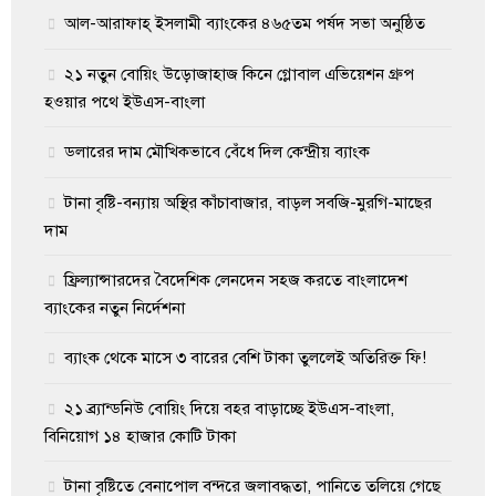
আল-আরাফাহ্ ইসলামী ব্যাংকের ৪৬৫তম পর্ষদ সভা অনুষ্ঠিত
২১ নতুন বোয়িং উড়োজাহাজ কিনে গ্লোবাল এভিয়েশন গ্রুপ
হওয়ার পথে ইউএস-বাংলা
ডলারের দাম মৌখিকভাবে বেঁধে দিল কেন্দ্রীয় ব্যাংক
টানা বৃষ্টি-বন্যায় অস্থির কাঁচাবাজার, বাড়ল সবজি-মুরগি-মাছের
দাম
ফ্রিল্যান্সারদের বৈদেশিক লেনদেন সহজ করতে বাংলাদেশ
ব্যাংকের নতুন নির্দেশনা
ব্যাংক থেকে মাসে ৩ বারের বেশি টাকা তুললেই অতিরিক্ত ফি!
২১ ব্র্যান্ডনিউ বোয়িং দিয়ে বহর বাড়াচ্ছে ইউএস-বাংলা,
বিনিয়োগ ১৪ হাজার কোটি টাকা
টানা বৃষ্টিতে বেনাপোল বন্দরে জলাবদ্ধতা, পানিতে তলিয়ে গেছে