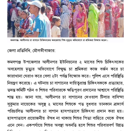
জেলা প্রতিনিধি, মৌলভীবাজার:
কমলগঞ্জ উপজেলার আলীনগর ইউনিয়নের ২ মাসের শিশু চিকিৎসকের
অবহেলায় মৃত্যুর অভিযোগে বিক্ষুদ্ধ চা শ্রমিকরা কাজ বর্জন করে চা
কারাখানা ঘেরাও করে বেলা ২টা পর্যন্ত বিক্ষোভ করে। পুলিশ এসে পরিস্থিতি
নিয়ন্ত্রণ করেছে। এ ঘটনায় চা বাগানের দায়িত্বপ্রাপ্ত চিকিৎসককে প্রত্যাহার,
তদন্ত কমিটি গঠন ও শিশুর পরিবারকে ক্ষতিপূরণ প্রদানের আশ্বাসে পরিস্থিতি
শান্ত হয়। জানা যায়, আলীনগর চা বাগানের দেওয়াল টিলার বাসিন্দা
সুকুমার নায়েকের অসুস্থ ২ মাসের শিশুকে গত বুধবার ডানকান ব্রাদার্স
পরিচালিত আলীনগর চা বাগান হাসপাতালে চিকিৎসা প্রদান করা হয়।
হাসপাতালে প্রয়োজনীয় ঔষধ না থাকায় শিশুর পিতা বাহিরে থেকে ঔষধ
এনে দেন। একপর্যায়ে শিশুর অবস্থা অবনতি হলে শিশুর পরিবারবর্গ উন্নত