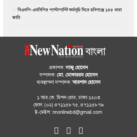
বিএনপি-এনসিপির পাল্টাপাল্টি কর্মসূচি ঘিরে হবিগঞ্জে ১৪৪ ধারা
জারি
প্রকাশক:
সাজু হোসেন
সম্পাদক:
মো. মোকাররম হোসেন
ব্যবস্থাপনা সম্পাদক:
আরশাদ হোসেন
১ আর.কে. মিশন রোড, ঢাকা-১২০৩
ফোন: (০২) ৪৭১১৫৮৭৫, ৪৭১১৫৮৭৯
ই-মেইল: nnonlinebd@gmail.com
fab
fab
fab
fa-
fa-
fa-