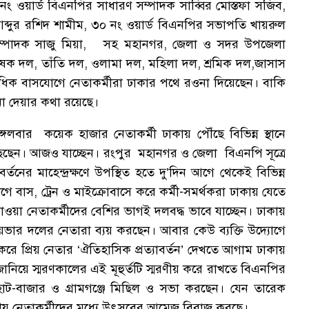
ং ওয়ার্ড বিএনপির সাধারণ সম্পাদক সাব্বির মোস্তফা সজিব,
ব্দুর রশিদ শামীম, ৩০ নং ওয়ার্ড বিএনপির সভাপতি খায়রুল
সম্পাদক সাজু মিয়া, সহ মহানগর, জেলা ও সদর উপজেলা
 কৃষক দল, তাঁতি দল, ওলামা দল, মহিলা দল, শ্রমিক দল,জাসাস
শতাধিক বাসযোগে নেতাকর্মীরা ঢাকার পথে রওনা দিয়েছেন। বাকি
না দেয়ার কথা রয়েছে।
লবার কয়েক হাজার নেতাকর্মী ঢাকায় পৌঁছে বিভিন্ন স্থানে
ছেন। আজও যাচ্ছেন। রংপুর মহানগর ও জেলা বিএনপি সূত্রে
র্তনের মাহেন্দ্রক্ষণে উপস্থিত হতে দু’দিন আগে থেকেই বিভিন্ন
গে বাস, ট্রেন ও মাইক্রোবাসে করে কর্মী-সমর্থকরা ঢাকায় যেতে
ে যাওয়া নেতাকর্মীদের বেশির ভাগই দলবদ্ধ ভাবে যাচ্ছেন। ঢাকায়
যয়ভার দলের নেতারা ব্যয় করছেন। আবার কেউ ব্যক্তি উদ্যোগে
রে প্রিয় নেতার ‘ঐতিহাসিক প্রত্যাবর্তন’ দেখতে আগাম ঢাকায়
নিয়ে স্মরণকালের এই মূহুর্তটি স্মরণীয় করে রাখতে বিএনপির
, হাট-বাজার ও গ্রামগঞ্জে মিছিল ও সভা করছেন। যেন তারেক
ে দলীয় নেতাকর্মীদের মধ্যে উৎসবের আমেজ বিরাজ করছে।