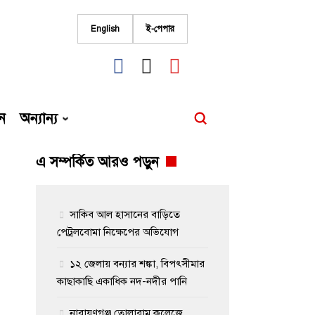
English
ই-পেপার
fab
fab
fab
fa-
fa-
fa-
facebook
instagram
youtube
ন
অন্যান্য
এ সম্পর্কিত আরও পড়ুন
সাকিব আল হাসানের বাড়িতে
পেট্রলবোমা নিক্ষেপের অভিযোগ
১২ জেলায় বন্যার শঙ্কা, বিপৎসীমার
কাছাকাছি একাধিক নদ-নদীর পানি
নারায়ণগঞ্জ তোলারাম কলেজে