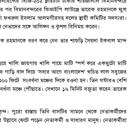
াইন্সের বিজি-২০২ ফ্লাইটটি ঢাকার শাহজালাল বিমানবন্দরে
ন করার পর বিমানবন্দরের ভিআইপি লাউঞ্জে তারেক রহমানকে ফুল
্জা ফখরুল ইসলাম আলমগীরসহ দলের স্থায়ী কমিটির সদস্যরা।
 নেতাদের সঙ্গে আলিঙ্গন ও কুশল বিনিময় করেন।
রেক রহমানকে বরণ করে নেন তার শাশুড়ি সৈয়দা ইকবাল মান্দ
য়ে খালি জায়গায় খালি পায়ে মাটি স্পর্শ করে একমুটো মাটি
ুফ গাড়ি বাদ দিয়ে ‘সবার আগে বাংলাদেশ’ খচিত লাল সবুজের
৩০০ ফিটে সংবর্ধনা মঞ্চের দিকে রওনা হন। তিন ঘন্টারও বেশি
্ধনা মঞ্চে পৌঁছাতে। সেখানে ১৬ মিনিট বক্তৃতা করেন তারেক
বৃন্দ। পুরো রাস্তায় তিনি বাসটির সামনে থেকে নেতাকর্মীদের
্গা উল্লাসে ফেটে পড়েন নেতাকর্মী ও সাধারণ মানুষ। নেতাকর্মীরা