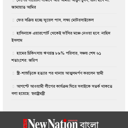
জামায়াত আমির
ফের সক্রিয় হচ্ছে ফুয়েল পাস, লক্ষ্য মোটরসাইকেল
হাসিনাকে এয়ারপোর্ট থেকেই ফাঁসির মঞ্চে নেওয়া হবে: নাহিদ
ইসলাম
হামের চিকিৎসায় ঋণগ্রস্ত ৮৯% পরিবার, সঞ্চয় শেষ ৬১
শতাংশের: জরিপ
স্ত্রী-শাশুড়িকে হত্যার পর থানায় আত্মসমর্পণ করলেন স্বামী
আগস্টে আওয়ামী লীগের কার্যক্রম ঘিরে সবাইকে সতর্ক থাকতে
বলা হয়েছে: স্বরাষ্ট্রমন্ত্রী