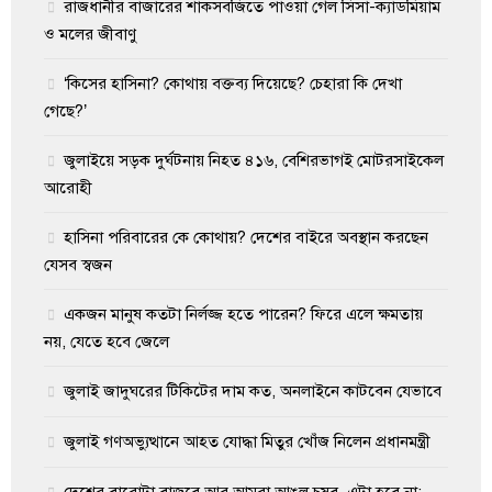
রাজধানীর বাজারের শাকসবজিতে পাওয়া গেল সিসা-ক্যাডমিয়াম
ও মলের জীবাণু
‘কিসের হাসিনা? কোথায় বক্তব্য দিয়েছে? চেহারা কি দেখা
গেছে?’
জুলাইয়ে সড়ক দুর্ঘটনায় নিহত ৪১৬, বেশিরভাগই মোটরসাইকেল
আরোহী
হাসিনা পরিবারের কে কোথায়? দেশের বাইরে অবস্থান করছেন
যেসব স্বজন
একজন মানুষ কতটা নির্লজ্জ হতে পারেন? ফিরে এলে ক্ষমতায়
নয়, যেতে হবে জেলে
জুলাই জাদুঘরের টিকিটের দাম কত, অনলাইনে কাটবেন যেভাবে
জুলাই গণঅভ্যুত্থানে আহত যোদ্ধা মিতুর খোঁজ নিলেন প্রধানমন্ত্রী
দেশের বারোটা বাজবে আর আমরা আঙুল চুষব, এটা হবে না: