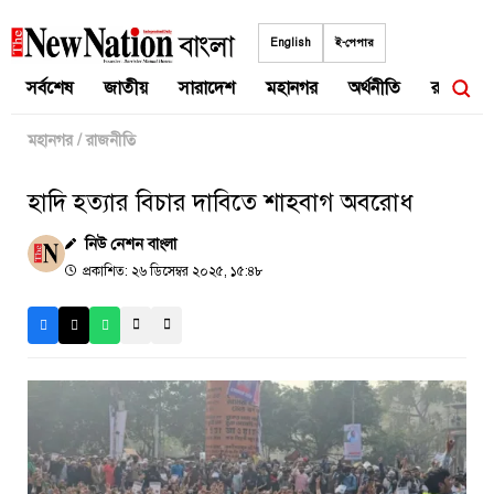
Skip
to
English
ই-পেপার
content
সর্বশেষ
জাতীয়
সারাদেশ
মহানগর
অর্থনীতি
রাজনীতি
মহানগর
/
রাজনীতি
হাদি হত্যার বিচার দাবিতে শাহবাগ অবরোধ
নিউ নেশন বাংলা
প্রকাশিত: ২৬ ডিসেম্বর ২০২৫, ১৫:৪৮