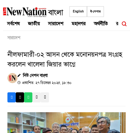
Skip
to
English
ই-পেপার
content
সর্বশেষ
জাতীয়
সারাদেশ
মহানগর
অর্থনীতি
রাজনীতি
সারাদেশ
নীলফামারী-০২ আসন থেকে মনোনয়নপত্র সংগ্রহ
করলেন খালেদা জিয়ার ভাগ্নে
নিউ নেশন বাংলা
প্রকাশিত: ২৭ ডিসেম্বর ২০২৫, ১৮:৩০