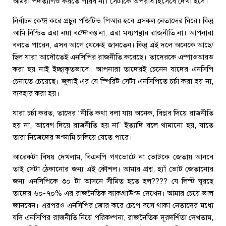
আমরা পদত্যাগও করতে পারব না। সেটাকে অপরাধ হিসেবে দেখা হবে।
নির্বাচন কেন্দ্র করে প্রচুর পজিটিভ পিআর হবে এসকল নেতাদের ঘিরে। কিন্তু
আমি নিশ্চিত এরা নয়া বন্দোবস্ত না, এরা মধ্যপন্থার রাজনীতি না। আপনারা
বলতে পারেন, এসব আগে থেকেই জানতেন। কিন্তু এই দলে অনেকে আছে/
ছিল যারা আদৌতেই এনসিপির রাজনীতি করেছে। তাদেরকে এম্পাওআরড
করা হয় নাই ইচ্ছাকৃতভাবে। আপনারা তাদেরই চেনেন যাদের এনসিপি
চেনাতে চেয়েছে। জুলাই এর যে স্পিরিট সেটা এনসিপিতে চর্চা করা হয় না,
ব্যবহার করা হয়।
যারা চর্চা করত, তাদের “নীতি কথা বলা যায় অনেক, বিপ্লব দিয়ে রাজনীতি
হয় না, আবেগ দিয়ে রাজনীতি হয় না” ইত্যাদি বলে থামানো হয়, যাতে
তারা নিজেদের ভন্ডামি চালিয়ে যেতে পারে।
আরেকটা বিষয় দেখলাম, বিএনপি গণভোটে না ভোটকে জেতায় আনবে
তাই সেটা ঠেকানোর জন্য এই কৌশল। আমার প্রশ্ন, হ্যাঁ ভোট জেতানোর
জন্য এনসিপিকে ৩০ টা আসনে সীমিত হতে হল???? যে লিস্ট ঘুরছে
তাদের ৬০-৭০% এর রাজনৈতিক ব্যাকগ্রাউন্ড দেখেন। আমার চেয়ে ভাল
জানবেন। এরপরও এনসিপির জোর করে চেপে বসে থাকা নেতাদের মধ্যে
যদি এনসিপির রাজনীতি নিয়ে পরিকল্পনা, রাজনৈতিক দূরদর্শিতা দেখতাম,