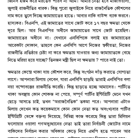
জিনিস হজম করে মরতেও পারব না আমি। আমার নেতা হবে মাজাওয়ালা,
জুলাই রাজনীতির ধারক। কিন্তু পুরো জুলাইকে নিয়ে রাজনৈতিক কৌশলের
নাম করে তুলে দিচ্ছে জামায়াতের হাতে। আবার নাকি বাউন্স ব্যাক করবে।
হাস্যকর। বিএনপি, এই জামাতের সাথে জোট করে ১৭ বছর ক্ষমতা থেকে
দূরে ছিল। আর বিএনপির অধীনে জামায়াতের সাথে জোট হয়েছিল।
জামায়াতের অধীনে না। যেখানে এনসিপিকে বলাই হয় জামায়াতের
আরেকটা দোকান, তাহলে কেন এনসিপি আগে নিজের স্বকীয়তা, নিজের
রাজনীতি প্রতিষ্ঠার চেষ্টা না করে ক্ষমতায় যাওয়ার জন্য জামায়াতকে বেছে
নিতে মরিয়া হয়ে যাচ্ছে? তিনজন মন্ত্রী ছিল না ক্ষমতায় ? পারে নাই তো।
ক্ষমতার কেন্দ্রে থাকা যায় কৌশল করে, কিন্তু সংগঠন দাঁড় করাতে যোগ্যতা
লাগে। আপনারা মিলায় নেবেন, যারা এনসিপি ছাড়ছি তারাই এনসিপির বলা
নয়া বন্দোবস্তের রাজনীতি করেছি। কিন্তু ছাড়তে হচ্ছে আমাদের। পার্টিতে
থাকা অবস্থায় কোন শোকজ না পেয়ে, সম্পূর্ণ পার্টির ইন্টিগ্রিটি মেনে যখন
ছেড়ে আসতে চাই, তখন “অরাজনৈতিক” তকমা পরে। আপনারা এটাও
মিলায় দেখেন কত কয়েকমাসে কোন কোন নেতা কত অসংখ্যবার পাটির
ইন্টিগ্রিটি ভেঙ্গে বক্তব্য দিয়েছে, বিভিন্ন কাজ করেছে কিন্তু তারা মিলিয়ন
ফলোয়ার ওয়ালা গণঅভ্যুত্থানের নেতা তাই তারা নির্বাচনী জোটের নামে
বাকিদের নির্বাচন করার অধিকার কেড়ে নিয়ে এমপি হতে পারেন আর