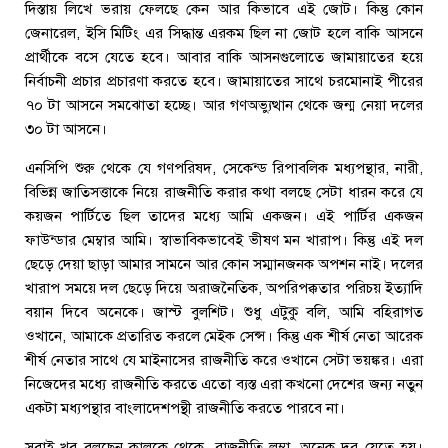
দিস্তায় লিখে ভরায় ফেলছে কেন আর কিভাবে এই জোট। কিন্তু কোন
জেনারেল, ইসি মিটিং এর সিদ্ধান্ত এরকম ছিল না জোট হলে বাকি আসনে
প্রার্থীকে বসে যেতে হবে। আবার বাকি আসনগুলোতে জামায়াতের হয়ে
নির্বাচনী প্রচার প্রচারণা করতে হবে। জামায়াতের সাথে চরমোনাই পীরের
৭০ টা আসনে সমঝোতা হচ্ছে। আর গণঅভ্যুত্থান থেকে জন্ম নেয়া দলের
৩০ টা আসনে।
এনসিপি শুরু থেকে যে গণপরিষদ, সেকেন্ড রিপাবলিক মধ্যপন্থার, নারী,
বিভিন্ন জাতিসত্তাকে নিয়ে রাজনীতি করার কথা বলছে সেটা ধারন করে যে
কয়জন পার্টিতে ছিল তাদের মধ্যে আমি একজন। এই পার্টির একজন
ফাউন্ডার মেম্বার আমি। স্বাভাবিকভাবেই ভীষণ মন খারাপ। কিন্তু এই দল
ছেড়ে দেয়া ছাড়া আমার সামনে আর কোন সম্মানজনক অপশন নাই। দলের
খারাপ সময়ে দল ছেড়ে দিয়ে অরাজনৈতিক, অপরিপক্কতার পরিচয় ইত্যাদি
বয়ান দিবে অনেকে। জাস্ট বুলশিট। শুধু এটুকু বলি, আমি বহিরাগত
ওখানে, আমাকে প্রতারিত করলে মেইক সেন্স। কিন্তু এক শীর্ষ নেতা আরেক
শীর্ষ নেতার সাথে যে মাইনাসের রাজনীতি করে ওখানে সেটা ভয়ঙ্কর। এরা
নিজেদের মধ্যে রাজনীতি করতে এতো ব্যস্ত এরা কখনো দেশের জন্য নতুন
একটা মধ্যপন্থার বাংলাদেশপন্থী রাজনীতি করতে পারবে না।
সবাই খুব বলছেন কালকে থেকে, রাজনীতি লম্বা, অনেক দূর যেতে হয়।