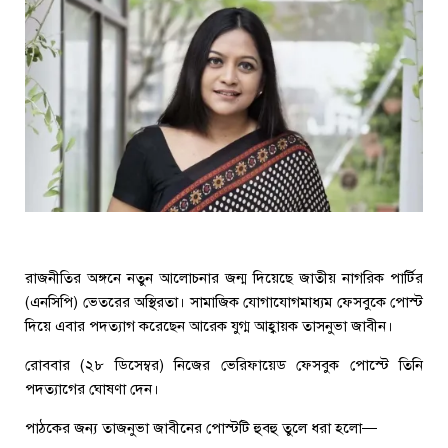
রাজনীতির অঙ্গনে নতুন আলোচনার জন্ম দিয়েছে জাতীয় নাগরিক পার্টির
(এনসিপি) ভেতরের অস্থিরতা। সামাজিক যোগাযোগমাধ্যম ফেসবুকে পোস্ট
দিয়ে এবার পদত্যাগ করেছেন আরেক যুগ্ম আহ্বায়ক তাসনুভা জাবীন।
রোববার (২৮ ডিসেম্বর) নিজের ভেরিফায়েড ফেসবুক পোস্টে তিনি
পদত্যাগের ঘোষণা দেন।
পাঠকের জন্য তাজনুভা জাবীনের পোস্টটি হুবহু তুলে ধরা হলো—