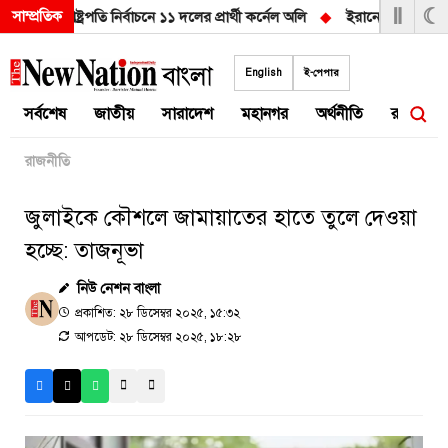
Ⅱ
☾
সাম্প্রতিক
!
◆
রাষ্ট্রপতি নির্বাচনে ১১ দলের প্রার্থী কর্নেল অলি
◆
ইরানের শর্ত না মানলে
Skip
to
English
ই-পেপার
content
সর্বশেষ
জাতীয়
সারাদেশ
মহানগর
অর্থনীতি
রাজনীতি
রাজনীতি
জুলাইকে কৌশলে জামায়াতের হাতে তুলে দেওয়া
হচ্ছে: তাজনূভা
নিউ নেশন বাংলা
প্রকাশিত: ২৮ ডিসেম্বর ২০২৫, ১৫:৩২
আপডেট: ২৮ ডিসেম্বর ২০২৫, ১৮:২৮