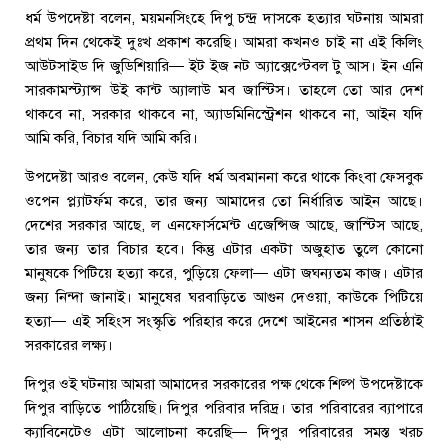
ধর্ম উপদেষ্টা বলেন, ময়মনসিংহে দিপু চন্দ্র দাসকে হত্যার ঘটনায় আমরা
প্রথম দিন থেকেই দুঃখ প্রকাশ করেছি। আমরা কখনও চাই না এই কিলিং
আউটসাইড দি জুডিশিয়ারি— ইট ইজ নট অ্যাক্সেপ্টেবল টু আস। ইন এনি
সারকামস্ট্যান্স উই কান্ট অ্যালাউ মব জাস্টিস। তাহলে তো আর দেশ
থাকবে না, সরকার থাকবে না, অ্যাডমিনিস্ট্রেশন থাকবে না, আইন যদি
আমি করি, বিচার যদি আমি করি।
উপদেষ্টা আরও বলেন, কেউ যদি ধর্ম অবমাননা করে থাকে কিংবা ফেসবুক
ওপেন প্ল্যাটর্ফম করে, তার জন্য আমাদের তো নির্ধারিত আইন আছে।
দেশের সরকার আছে, ল এনফোর্সমেন্ট এজেন্সিজ আছে, জাস্টিস আছে,
তার জন্য তার বিচার হবে। কিন্তু এটার একটা অজুহাত তুলে কোনো
মানুষকে পিটিয়ে হত্যা করে, পুড়িয়ে ফেলা— এটা জঘন্যতম কাজ। এটার
জন্য নিন্দা জানাই। মানুষের ঘরবাড়িতে আগুন দেওয়া, কাউকে পিটিয়ে
হত্যা— এই সহিংস সংস্কৃতি পরিহার করে দেশে আইনের শাসন প্রতিষ্ঠাই
সরকারের লক্ষ্য।
দিপুর ওই ঘটনায় আমরা আমাদের সরকারের পক্ষ থেকে শিল্প উপদেষ্টাকে
দিপুর বাড়িতে পাঠিয়েছি। দিপুর পরিবার দরিদ্র। তার পরিবারের ব্যাপারে
ক্যাবিনেটেও এটা আলোচনা করেছি— দিপুর পরিবারের সমস্ত খরচ