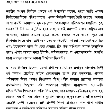
বাংলাদেশ সরকার বহন করবে।
জাতীয় সংসদ নির্বাচন প্রসঙ্গে ধর্ম উপদেষ্টা বলেন, পুরো জাতি একটা
নির্বাচনের দিকে এগিয়ে যাচ্ছে। একটা নির্বাচনি আবহ তৈরি হয়েছে। আমরা
আশা করছি, আমাদের দৃঢ় প্রত্যাশা, উৎসবমুখর পরিবেশের মধ্যদিয়ে ১২
ফেব্রুয়ারি নির্বাচন অনুষ্ঠিত হবে এবং যারাই ম্যান্ডেট পেয়ে রাষ্ট্রক্ষমতায়
আসবেন, আমরা তাদের হাতে ক্ষমতা হস্তান্তর করে আমরা পুরোনো
ঠিকানায় ফিরে যাব। এটা আমাদের কমিটমেন্ট। আমরা সেভাবেই এগোচ্ছি
এবং ইলেকশন মাস্ট বি হেল্ড ফেয়ার, ফ্রি, ইমপারশিয়াল অ্যান্ড ইনক্লুসিভ
হবে। এটাই আমরা সমস্ত রিটার্নিং অফিসারদের, ল এনফোর্সমেন্ট এজেন্সি
যারা আছেন তাদের আমরা নির্দেশনা দিয়েছি।
এ সময় উপস্থিত ছিলেন, জেলা প্রশাসক মোহাম্মদ এনামুল আহসান, হিন্দু
ধর্ম কল্যাণ ট্রাস্টের ভাইস চেয়ারম্যান তপন চন্দ্র মজুমদার, প্রকল্প
পরিচালক নিত্য প্রকাশ বিশ্বাসসহ হিন্দু ধর্মীয় কল্যাণ ট্রাস্টের অন্যান্য
কর্মকর্তারা। উল্লেখ্য, এই প্রকল্পের অধীনে সারাদেশে ৭,৪০০টি
মন্দিরভিত্তিক শিক্ষাকেন্দ্র পরিচালিত হচ্ছে, যার মাধ্যমে প্রতিবছর ২ লাখ ২২
হাজার শিক্ষার্থী শিক্ষা গ্রহণের সুযোগ পাচ্ছে। রংপুর জেলায় এই প্রকল্পের
১৪৯টি কেন্দ্র রয়েছে। এই প্রকল্প শিক্ষা প্রসারের পাশাপাশি নারীর
ক্ষমতায়ন ও কর্মসংস্থান সৃষ্টিতেও সহায়ক ভূমিকা পালন করছে।