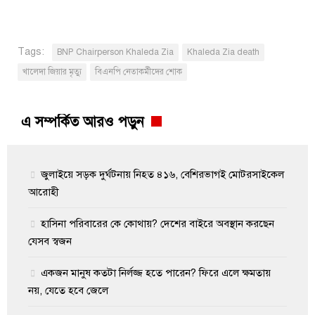
Tags:
BNP Chairperson Khaleda Zia
Khaleda Zia death
খালেদা জিয়ার মৃত্যু
বিএনপি নেতাকর্মীদের শোক
এ সম্পর্কিত আরও পড়ুন
জুলাইয়ে সড়ক দুর্ঘটনায় নিহত ৪১৬, বেশিরভাগই মোটরসাইকেল
আরোহী
হাসিনা পরিবারের কে কোথায়? দেশের বাইরে অবস্থান করছেন
যেসব স্বজন
একজন মানুষ কতটা নির্লজ্জ হতে পারেন? ফিরে এলে ক্ষমতায়
নয়, যেতে হবে জেলে