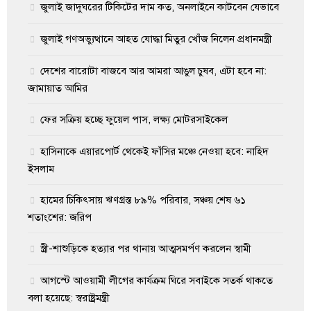
জুলাই জাদুঘরের টিকিটের দাম কত, অনলাইনে কাটবেন যেভাবে
জুলাই গণঅভ্যুত্থানে আহত যোদ্ধা মিতুর খোঁজ নিলেন প্রধানমন্ত্রী
দেশের বারোটা বাজবে আর আমরা আঙুল চুষব, এটা হবে না:
জামায়াত আমির
ফের সক্রিয় হচ্ছে ফুয়েল পাস, লক্ষ্য মোটরসাইকেল
হাসিনাকে এয়ারপোর্ট থেকেই ফাঁসির মঞ্চে নেওয়া হবে: নাহিদ
ইসলাম
হামের চিকিৎসায় ঋণগ্রস্ত ৮৯% পরিবার, সঞ্চয় শেষ ৬১
শতাংশের: জরিপ
স্ত্রী-শাশুড়িকে হত্যার পর থানায় আত্মসমর্পণ করলেন স্বামী
আগস্টে আওয়ামী লীগের কার্যক্রম ঘিরে সবাইকে সতর্ক থাকতে
বলা হয়েছে: স্বরাষ্ট্রমন্ত্রী