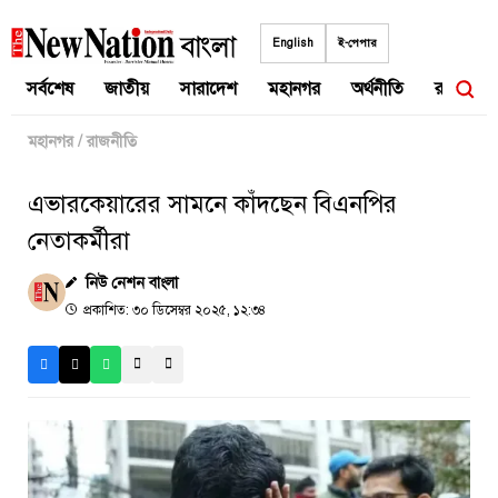
Skip
to
English
ই-পেপার
content
সর্বশেষ
জাতীয়
সারাদেশ
মহানগর
অর্থনীতি
রাজনীতি
মহানগর
/
রাজনীতি
এভারকেয়ারের সামনে কাঁদছেন বিএনপির
নেতাকর্মীরা
নিউ নেশন বাংলা
প্রকাশিত: ৩০ ডিসেম্বর ২০২৫, ১২:৩৪