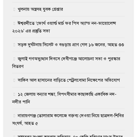
খুলনায় অস্ত্রসহ যুবক গ্রেপ্তার
ঈশ্বরদীতে ‘ফোর্থ ওয়ার্ল্ড মার্চ ফর পিস অ্যান্ড নন-ভায়োলেন্স
২০২৬’ এর প্রস্তুতি সভা
সড়ক দুর্ঘটনায় সিলেট ও বগুড়ায় প্রাণ গেল ১৬ জনের, আহত ৩৩
জুলাই গণঅভ্যুত্থান দিবসে দেবীগঞ্জে আলোচনা সভা ও পুরস্কার
বিতরণ
সাকিব আল হাসানের বাড়িতে পেট্রলবোমা নিক্ষেপের অভিযোগ
১২ জেলায় বন্যার শঙ্কা, বিপৎসীমার কাছাকাছি একাধিক নদ-
নদীর পানি
নারায়ণগঞ্জ তোলারাম কলেজে বক্তব্য দেওয়া নিয়ে ছাত্রদল-শিবির
সংঘর্ষ, আহত ৫
সুন্দরবন সংলগ্ন কয়রায় অভিযান, ৭০ কেজি হরিণের মাংস উদ্ধার