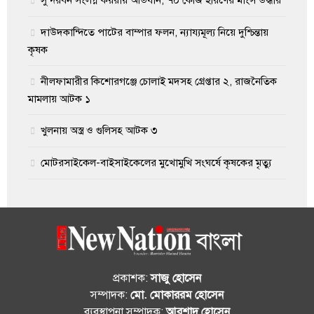
দাউদকান্দিতে পাটের বাম্পার ফলন, ন্যায্যমূল্য নিয়ে দুশ্চিন্তায়
কৃষক
নীলফামারীর কিশোরগঞ্জে চোলাই মদসহ গ্রেপ্তার ২, রাজনৈতিক
মামলায় আটক ১
খুলনায় অস্ত্র ও গুলিসহ আটক ৩
মোটরসাইকেল-বাইসাইকেলের মুখোমুখি সংঘর্ষে কৃষকের মৃত্যু
প্রকাশক:
সাজু হোসেন
সম্পাদক:
মো. মোকাররম হোসেন
ব্যবস্থাপনা সম্পাদক:
আরশাদ হোসেন