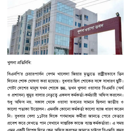
খুলনা প্রতিনিধি:
বিএনপি’র চেয়ারপার্সন বেগম খালেদা জিয়ার মৃত্যুতে রাষ্ট্রীয়ভাবে তিন
দিনের শোক ঘোষণা করা হয়েছে। বুধবার ছিল শোকের সঙ্গে সাধারণ ছুটি।
গোটা দেশের মানুষ যখন শোকে স্তব্ধ, তখন খুলনা ওয়াসার ডিএমডি (অর্থ
ও প্রশাসন) ঝুমুর বালার নেতৃত্বে একদল কর্মকর্তা-কর্মচারী অফিস করলেন।
শুধু অফিস নয়, সকাল থেকে ওয়াসা ভবনের সামনে ছিলনা জাতীয় ও
কালো পতাকা উত্তোলন। এমনকি কোনো কর্মকর্তা কালো ব্যাজ ধারণ করেন
নি। বুধবার বেলা ১১টার দিকে গণমাধ্যম কর্মীরা জানতে পেরে ভেতরে
প্রবেশ করে দেখতে পান সেখানে দাপ্তরিক কাজে ব্যাস্ত কর্মকর্তারা। এ সময়
এমন একটি বিশেষ দিনে কেন অফিস করছেন জানতে চাইলে ডিএমডি ঝুমুর