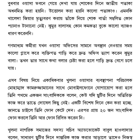
বুধবার ওয়াসা ভবনে গেয়ে দেখা যায় শোকের দিনে জাতীয় পতাকা
অধনমিত করা হয়নি। উত্তোলন করা হয়নি কালো পতাকাও। এমনকি
খালেদা জিয়ার মৃত্যুবরণ করায় তাঁকে নিয়ে শোক বার্তা সম্বলিত কোন
প্যানাও টানানো নেই। ঝুমুর বালাসহ কোন কমকতা বুকে কালো ব্যাজও
ধারণ করেননি।
গণমাধ্যম কমীরা যখন ওয়াসা অফিসের সামনে অবস্থান নেওয়ার সময়
কালো গ্লাসে করে ব্যক্তিগত গাড়ি করে দ্রুত অফিস ত্যাগ করেন ঝুমুর
বালা। তখন তার সাথে কথা বলার চেষ্টা করা হলে গাড়ি দ্রুত বেগে চলে
যায়।
এসব বিষয় নিয়ে একাধিকবার খুলনা ওয়াসার ব্যবস্থাপনা পরিচালক
মোহাম্মাদ কামরুজ্জামানের সাথে মোবাইলফোনে যোগায়োগ করা হলে
তিনি পথমে একজন সাংবাদিককে বলেন, কেউ যদি ছুটির দিনে অতিরিক্ত
কাজ করে তাতে দোষেল কিছু নেই। একটি বিশেষ দিনে কেন করা হচ্ছে,
জানতে চাইলে তিনি ফোন কেটে দেন। এরপর প্রায় ২০ জন সাংবাদিক
ফোন করলে তিনি আর ফোন রিসিভ করেন নি।
খুলনা নাগরিক সমাজের সদস্য সচিব অ্যাডভোকেট বাবুল হাওলাদার
বলেন, সাধারণ ছুটির দিনে দাপ্তরিক কাজ করার আড়ালে তাদেও নিজস্ব