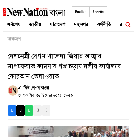
Skip
to
English
ই-পেপার
content
সর্বশেষ
জাতীয়
সারাদেশ
মহানগর
অর্থনীতি
রাজনীতি
সারাদেশ
দেশনেত্রী বেগম খালেদা জিয়ার আত্মার
মাগফেরাত কামনায় গঙ্গাচড়ায় দলীয় কার্যালয়ে
কোরআন তেলাওয়াত
নিউ নেশন বাংলা
প্রকাশিত: ৩১ ডিসেম্বর ২০২৫, ১৯:৫৬