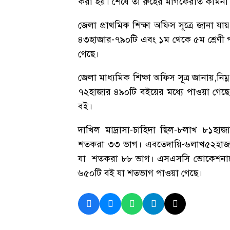
করা হয়। শেষে তা রুহের মাগফেরাত কামনা ক
জেলা প্রাথমিক শিক্ষা অফিস সূত্রে জানা য
৪৩হাজার-৭৯০টি এবং ১ম থেকে ৫ম শ্রেণী প
গেছে।
জেলা মাধ্যমিক শিক্ষা অফিস সূত্র জানায়,নিম্
৭২হাজার ৪৯০টি বইয়ের মধ্যে পাওয়া গেছ
বই।
দাখিল মাদ্রাসা-চাহিদা ছিল-৮লাখ ৮১হা
শতকরা ৩৩ ভাগ। এবতেদায়ি-৬লাখ৫২হাজার
যা শতকরা ৮৮ ভাগ। এসএসসি ভোকেশনালে
৬৫০টি বই যা শতভাগ পাওয়া গেছে।