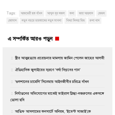
Tags:
আজমেরী হক বাঁধন
আব্দুন নূর সজল
কনা
জয়া আহসান
জেমস
জোভান
নতুন বছরে তারকাদের নতুন ভাবনা
বিদ্যা সিনহা মিম
রুনা খান
এ সম্পর্কিত আরও পড়ুন
স্ত্রীর আত্মহত্যায় প্ররোচনার মামলায় জামিন পেলেন জাহের আলভী
ঐতিহাসিক জুলাইয়ের স্মরণে ‘বর্ষা বিপ্লবের গান’
‘গুলশানের চামেলি’ সিনেমায় আইনজীবীর চরিত্রে বাঁধন
নির্যাতনের অভিযোগের মাঝেই ভাইরাল স্নিগ্ধা-নজরুলের একসঙ্গে
তোলা ছবি
আতিফ আসলামের কনসার্টে অনিয়ম, ‘ইভেন্ট সাজাই’কে