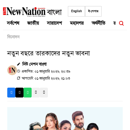
Skip
to
English
ই-পেপার
content
সর্বশেষ
জাতীয়
সারাদেশ
মহানগর
অর্থনীতি
রাজনীতি
বিনোদন
নতুন বছরে তারকাদের নতুন ভাবনা
নিউ নেশন বাংলা
প্রকাশিত: ০১ জানুয়ারি ২০২৬, ২০:৩৯
আপডেট: ০১ জানুয়ারি ২০২৬, ২১:০৩