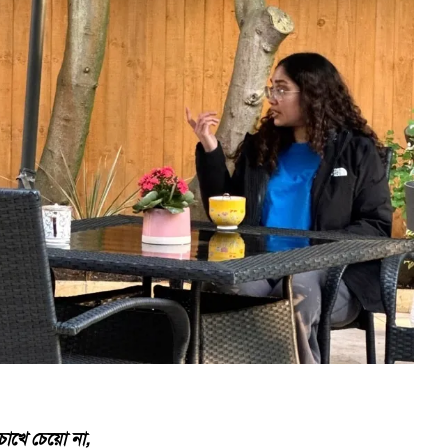
োখে চেয়ো না,