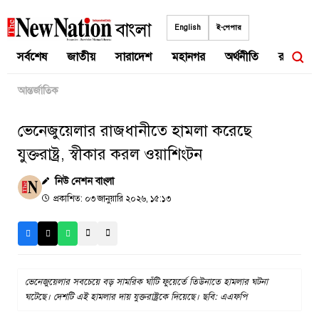
Skip
to
English
ই-পেপার
content
সর্বশেষ
জাতীয়
সারাদেশ
মহানগর
অর্থনীতি
রাজনীতি
আন্তর্জাতিক
ভেনেজুয়েলার রাজধানীতে হামলা করেছে
যুক্তরাষ্ট্র, স্বীকার করল ওয়াশিংটন
নিউ নেশন বাংলা
প্রকাশিত: ০৩ জানুয়ারি ২০২৬, ১৫:১৩
ভেনেজুয়েলার সবচেয়ে বড় সামরিক ঘাঁটি ফুয়ের্তে তিউনাতে হামলার ঘটনা
ঘটেছে। দেশটি এই হামলার দায় যুক্তরাষ্ট্রকে দিয়েছে। ছবি: এএফপি