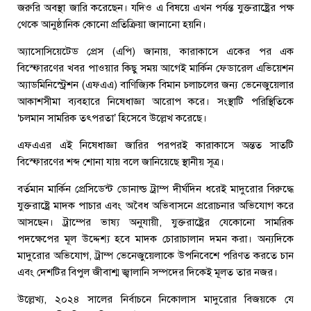
জরুরি অবস্থা জারি করেছেন। যদিও এ বিষয়ে এখন পর্যন্ত যুক্তরাষ্ট্রের পক্ষ
থেকে আনুষ্ঠানিক কোনো প্রতিক্রিয়া জানানো হয়নি।
অ্যাসোসিয়েটেড প্রেস (এপি) জানায়, কারাকাসে একের পর এক
বিস্ফোরণের খবর পাওয়ার কিছু সময় আগেই মার্কিন ফেডারেল এভিয়েশন
অ্যাডমিনিস্ট্রেশন (এফএএ) বাণিজ্যিক বিমান চলাচলের জন্য ভেনেজুয়েলার
আকাশসীমা ব্যবহারে নিষেধাজ্ঞা আরোপ করে। সংস্থাটি পরিস্থিতিকে
‘চলমান সামরিক তৎপরতা’ হিসেবে উল্লেখ করেছে।
এফএএর এই নিষেধাজ্ঞা জারির পরপরই কারাকাসে অন্তত সাতটি
বিস্ফোরণের শব্দ শোনা যায় বলে জানিয়েছে স্থানীয় সূত্র।
বর্তমান মার্কিন প্রেসিডেন্ট ডোনাল্ড ট্রাম্প দীর্ঘদিন ধরেই মাদুরোর বিরুদ্ধে
যুক্তরাষ্ট্রে মাদক পাচার এবং অবৈধ অভিবাসনে প্ররোচনার অভিযোগ করে
আসছেন। ট্রাম্পের ভাষ্য অনুযায়ী, যুক্তরাষ্ট্রের যেকোনো সামরিক
পদক্ষেপের মূল উদ্দেশ্য হবে মাদক চোরাচালান দমন করা। অন্যদিকে
মাদুরোর অভিযোগ, ট্রাম্প ভেনেজুয়েলাকে উপনিবেশে পরিণত করতে চান
এবং দেশটির বিপুল জীবাশ্ম জ্বালানি সম্পদের দিকেই মূলত তার নজর।
উল্লেখ্য, ২০২৪ সালের নির্বাচনে নিকোলাস মাদুরোর বিজয়কে যে