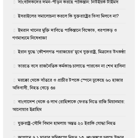
সাংবাদিকদের দমন-পীড়ন করছে পাকিস্তান: নিউইয়র্ক টাইমস
ইসরাইলের সমালোচনা করলে কি যুক্তরাষ্ট্রের ভিসা মিলবে না?
ইমরান খানের মুক্তি দাবিতে পাকিস্তানে বিক্ষোভ, ধরপাকড় ও
গণমাধ্যমে নিষেধাজ্ঞা
ইরান যুদ্ধে ‘কৌশলগত পরাজয়ের’ মুখে যুক্তরাষ্ট্র, মিত্রদের উৎকণ্ঠা
ভারতে বসে রাজনৈতিক কর্মকাণ্ড চালাতে পারবেন না শেখ হাসিনা
মরক্কো থেকে সাঁতরে ও প্রাচীর টপকে স্পেনে ঢুকেছে ৬০ হাজার
অভিবাসী, নিহত বেড়ে ৩৪
বাংলাদেশ থেকে ৩ লাখ রোহিঙ্গাকে ফেরত নিতে রাজি মিয়ানমার:
আনোয়ার ইব্রাহিম
যুক্তরাষ্ট্র-সৌদি বিমান হামলায় অন্তত ২০ ইরাকি যোদ্ধা নিহত
জাপানে ৭.১ মাত্রার ভূমিকম্পে নিহত ১৩, ধ্বংসস্তূপে চলছে উদ্ধার