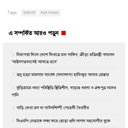
Tags:
ফার্মগেটে
সড়ক অবরোধ
এ সম্পর্কিত আরও পড়ুন
নিরাপত্তা দিলে দেশে ফিরতে চান সাকিব, ক্রীড়া প্রতিমন্ত্রী বললেন
‘আইনগতভাবেই আসতে হবে’
তনু হত্যা মামলায় সাবেক সেনাসদস্য হাফিজুর আবার গ্রেপ্তা‌র
কুড়িগ্রামে বন্যা পরিস্থিতি স্থিতিশীল, বাড়ছে ধরলা ও ব্রহ্মপুত্র নদের
পানি
বাড়ি ফেরা হল না বাউলশিল্পী পেহেলী ভৈরবীর
বিএনপি নেতাকে লক্ষ্য করে ছোড়া গুলি লাগল সহযোগীর বুকে