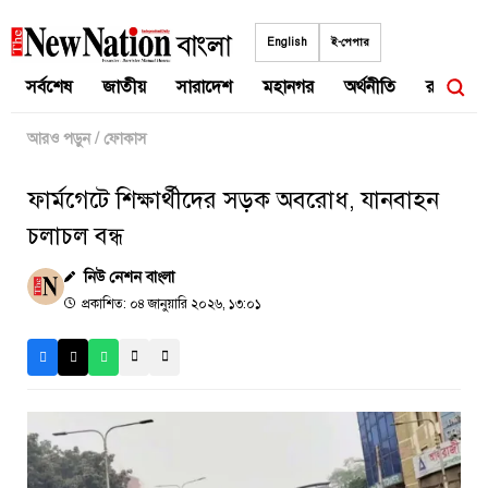
Skip
to
English
ই-পেপার
content
সর্বশেষ
জাতীয়
সারাদেশ
মহানগর
অর্থনীতি
রাজনীতি
আরও পড়ুন
/
ফোকাস
ফার্মগেটে শিক্ষার্থীদের সড়ক অবরোধ, যানবাহন
চলাচল বন্ধ
নিউ নেশন বাংলা
প্রকাশিত: ০৪ জানুয়ারি ২০২৬, ১৩:০১