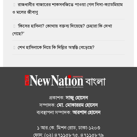
রাজধানীর বাজারের শাকসবজিতে পাওয়া গেল সিসা-ক্যাডমিয়াম
ও মলের জীবাণু
‘কিসের হাসিনা? কোথায় বক্তব্য দিয়েছে? চেহারা কি দেখা
গেছে?’
শেখ হাসিনাকে নিয়ে কি দিল্লির অস্বস্তি বেড়েছে?
প্রকাশক:
সাজু হোসেন
সম্পাদক:
মো. মোকাররম হোসেন
ব্যবস্থাপনা সম্পাদক:
আরশাদ হোসেন
১ আর.কে. মিশন রোড, ঢাকা-১২০৩
ফোন: (০২) ৪৭১১৫৮৭৫, ৪৭১১৫৮৭৯