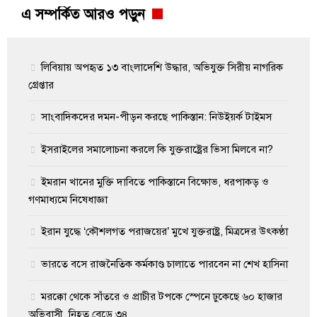
এ সম্পর্কিত আরও পড়ুন
লিবিয়ায় অপহৃত ১৩ বাংলাদেশি উদ্ধার, অভিযুক্ত সিরীয় নাগরিক
গ্রেপ্তার
সাংবাদিকদের দমন-পীড়ন করছে পাকিস্তান: নিউইয়র্ক টাইমস
ইসরাইলের সমালোচনা করলে কি যুক্তরাষ্ট্রের ভিসা মিলবে না?
ইমরান খানের মুক্তি দাবিতে পাকিস্তানে বিক্ষোভ, ধরপাকড় ও
গণমাধ্যমে নিষেধাজ্ঞা
ইরান যুদ্ধে ‘কৌশলগত পরাজয়ের’ মুখে যুক্তরাষ্ট্র, মিত্রদের উৎকণ্ঠা
ভারতে বসে রাজনৈতিক কর্মকাণ্ড চালাতে পারবেন না শেখ হাসিনা
মরক্কো থেকে সাঁতরে ও প্রাচীর টপকে স্পেনে ঢুকেছে ৬০ হাজার
অভিবাসী, নিহত বেড়ে ৩৪