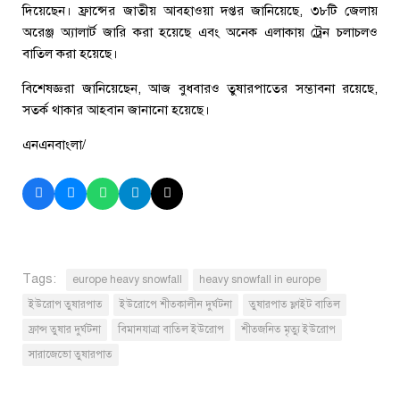
দিয়েছেন। ফ্রান্সের জাতীয় আবহাওয়া দপ্তর জানিয়েছে, ৩৮টি জেলায়
অরেঞ্জ অ্যালার্ট জারি করা হয়েছে এবং অনেক এলাকায় ট্রেন চলাচলও
বাতিল করা হয়েছে।
বিশেষজ্ঞরা জানিয়েছেন, আজ বুধবারও তুষারপাতের সম্ভাবনা রয়েছে,
সতর্ক থাকার আহবান জানানো হয়েছে।
এনএনবাংলা/
Tags:
europe heavy snowfall
heavy snowfall in europe
ইউরোপ তুষারপাত
ইউরোপে শীতকালীন দুর্ঘটনা
তুষারপাত ফ্লাইট বাতিল
ফ্রান্স তুষার দুর্ঘটনা
বিমানযাত্রা বাতিল ইউরোপ
শীতজনিত মৃত্যু ইউরোপ
সারাজেভো তুষারপাত