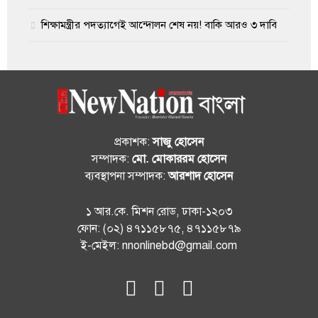
শিক্ষামন্ত্রীর পদত্যাগেই আন্দোলন শেষ নয়! বাকি আরও ৩ দাবি
প্রকাশক:
সাজু হোসেন
সম্পাদক:
মো. মোকাররম হোসেন
ব্যবস্থাপনা সম্পাদক:
আরশাদ হোসেন
১ আর.কে. মিশন রোড, ঢাকা-১২০৩
ফোন: (০২) ৪৭১১৫৮৭৫, ৪৭১১৫৮৭৯
ই-মেইল: nnonlinebd@gmail.com
fab
fab
fab
fa-
fa-
fa-
facebook
instagram
youtube