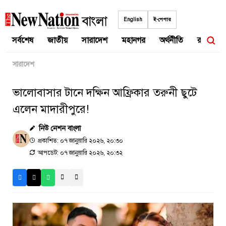
Skip
to
English
ই-পেপার
content
সর্বশেষ
জাতীয়
সারাদেশ
মহানগর
অর্থনীতি
রাজনীতি
সারাদেশ
ভালোবাসার টানে দক্ষিন আফ্রিকার তরুনী ছুটে
এলেন মাদারীপুরে!
নিউ নেশন বাংলা
প্রকাশিত: ০৭ জানুয়ারি ২০২৬, ২০:৩০
আপডেট: ০৭ জানুয়ারি ২০২৬, ২০:৩২