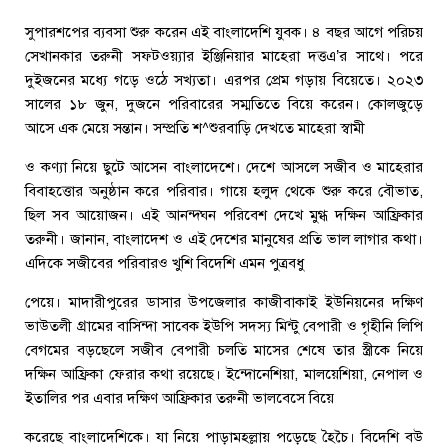
সুপারশপের ব্যবসা শুরু করেন এই বাংলাদেশি যুবক। ৪ বছর আগে পরিচয়
সেখানকার তরুনী সফটওয়্যার ইঞ্জিনিয়ার মাহেরা দত্তএ’র সাথে। পরে
দুইজনের মধ্যে গড়ে ওঠে সখ্যতা। এরপর প্রেম গড়ায় বিয়েতে। ২০২৩
সালের ১৮ জুন, দুজনে পরিবারের সম্মতিতে বিয়ে করেন। কোলজুড়ে
আসে এক মেয়ে সন্তান। সম্প্রতি শ^শুরবাড়ি দেখতে মাহেরা স্বামী
ও কণ্যা নিয়ে ছুটে আসেন বাংলাদেশে। দেশে আসলে সজীব ও মাহেরার
বিবাহত্তোর অনুষ্ঠান করে পরিবার। গায়ে হলুদ থেকে শুরু করে বৌভাত,
ছিল সব আয়োজন। এই আনন্দঘন পরিবেশ দেখে মুগ্ধ দক্ষিন আফ্রিকার
তরুনী। জানান, বাংলাদেশ ও এই দেশের মানুষের প্রতি ভাল লাগার কথা।
এদিকে সজীবের পরিবারও খুশি বিদেশি এমন পুত্রবধু
পেয়ে। মাদারীপুরের ডাসার উপজেলার কাজীবাকাই ইউনিয়নের দক্ষিণ
ভাউতলী গ্রামের বাসিন্দা সাবেক ইউপি সদস্য মিন্টু বেপারী ও গৃহীনি লিপি
বেগমের বড়ছেলে সজীব বেপারী চলতি মাসের শেষে তার স্ত্রীকে নিয়ে
দক্ষিন আফ্রিকা ফেরার কথা রয়েছে। ইন্দোনেশিয়া, মালয়েশিয়া, নেপাল ও
ইতালির পর এবার দক্ষিণ আফ্রিকার তরুনী ভালবেসে বিয়ে
করেছে বাংলাদেশিকে। যা নিয়ে পাড়ামহল্লায় পড়েছে হৈচৈ। বিদেশি বউ