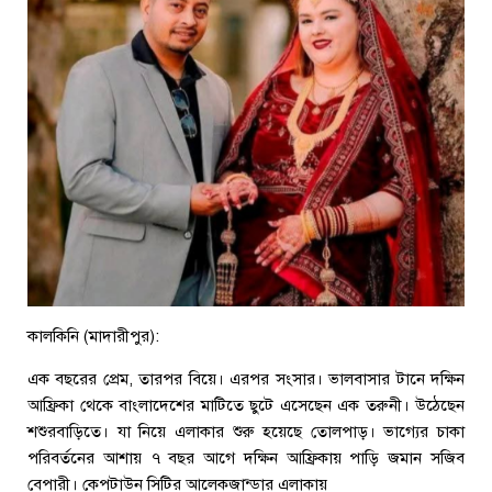
কালকিনি (মাদারীপুর):
এক বছরের প্রেম, তারপর বিয়ে। এরপর সংসার। ভালবাসার টানে দক্ষিন
আফ্রিকা থেকে বাংলাদেশের মাটিতে ছুটে এসেছেন এক তরুনী। উঠেছেন
শশুরবাড়িতে। যা নিয়ে এলাকার শুরু হয়েছে তোলপাড়। ভাগ্যের চাকা
পরিবর্তনের আশায় ৭ বছর আগে দক্ষিন আফ্রিকায় পাড়ি জমান সজিব
বেপারী। কেপটাউন সিটির আলেকজান্ডার এলাকায়