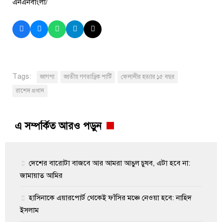
এনএনবাংলা/
Tags:
জাগপা
জাতীয় গণতান্ত্রিক পার্টি
ফেলানীর হত্যার ১৫ বছর
রাশেদ প্রধান
এ সম্পর্কিত আরও পড়ুন
দেশের বারোটা বাজবে আর আমরা আঙুল চুষব, এটা হবে না:
জামায়াত আমির
হাসিনাকে এয়ারপোর্ট থেকেই ফাঁসির মঞ্চে নেওয়া হবে: নাহিদ
ইসলাম